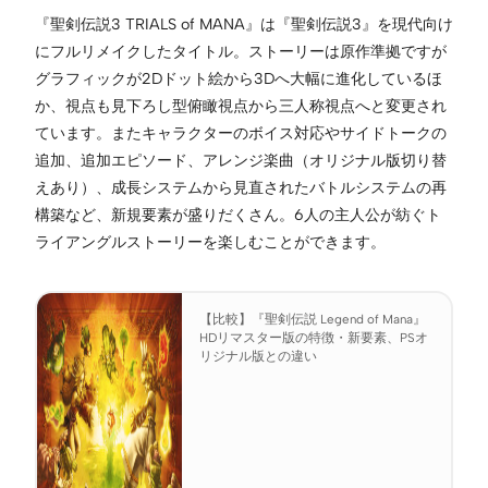
『聖剣伝説3 TRIALS of MANA』は『聖剣伝説3』を現代向け
にフルリメイクしたタイトル。ストーリーは原作準拠ですが
グラフィックが2Dドット絵から3Dへ大幅に進化しているほ
か、視点も見下ろし型俯瞰視点から三人称視点へと変更され
ています。またキャラクターのボイス対応やサイドトークの
追加、追加エピソード、アレンジ楽曲（オリジナル版切り替
えあり）、成長システムから見直されたバトルシステムの再
構築など、新規要素が盛りだくさん。6人の主人公が紡ぐト
ライアングルストーリーを楽しむことができます。
【比較】『聖剣伝説 Legend of Mana』
HDリマスター版の特徴・新要素、PSオ
リジナル版との違い