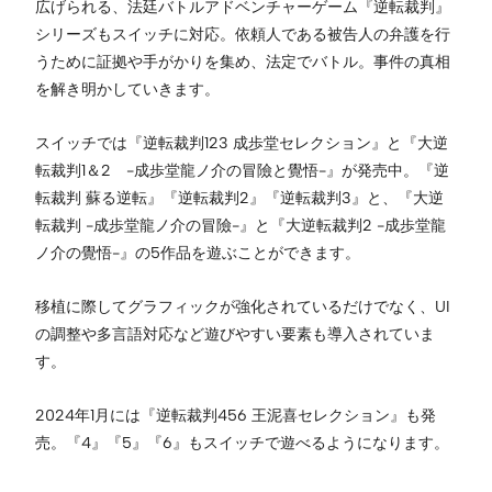
広げられる、法廷バトルアドベンチャーゲーム『逆転裁判』
シリーズもスイッチに対応。依頼人である被告人の弁護を行
うために証拠や手がかりを集め、法定でバトル。事件の真相
を解き明かしていきます。
スイッチでは『逆転裁判123 成歩堂セレクション』と『大逆
転裁判1＆2 -成歩堂龍ノ介の冒險と覺悟-』が発売中。『逆
転裁判 蘇る逆転』『逆転裁判2』『逆転裁判3』と、『大逆
転裁判 -成歩堂龍ノ介の冒險-』と『大逆転裁判2 -成歩堂龍
ノ介の覺悟-』の5作品を遊ぶことができます。
移植に際してグラフィックが強化されているだけでなく、UI
の調整や多言語対応など遊びやすい要素も導入されていま
す。
2024年1月には『逆転裁判456 王泥喜セレクション』も発
売。『4』『5』『6』もスイッチで遊べるようになります。