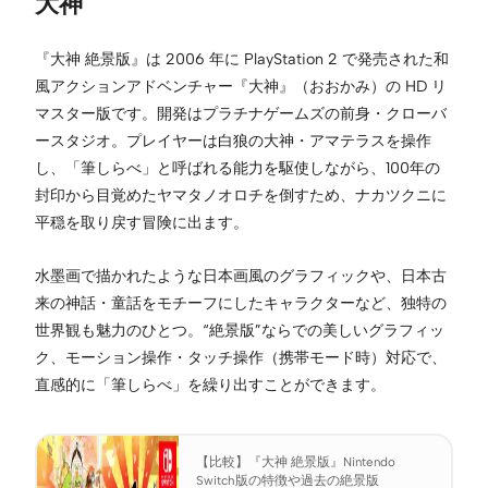
大神
『大神 絶景版』は 2006 年に PlayStation 2 で発売された和
風アクションアドベンチャー『大神』（おおかみ）の HD リ
マスター版です。開発はプラチナゲームズの前身・クローバ
ースタジオ。プレイヤーは白狼の大神・アマテラスを操作
し、「筆しらべ」と呼ばれる能力を駆使しながら、100年の
封印から目覚めたヤマタノオロチを倒すため、ナカツクニに
平穏を取り戻す冒険に出ます。
水墨画で描かれたような日本画風のグラフィックや、日本古
来の神話・童話をモチーフにしたキャラクターなど、独特の
世界観も魅力のひとつ。“絶景版”ならでの美しいグラフィッ
ク、モーション操作・タッチ操作（携帯モード時）対応で、
直感的に「筆しらべ」を繰り出すことができます。
【比較】『大神 絶景版』Nintendo
Switch版の特徴や過去の絶景版