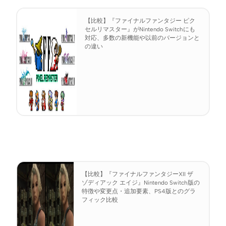
【比較】『ファイナルファンタジー ピク
セルリマスター』がNintendo Switchにも
対応、多数の新機能や以前のバージョンと
の違い
【比較】『ファイナルファンタジーXII ザ
ゾディアック エイジ』Nintendo Switch版の
特徴や変更点・追加要素、PS4版とのグラ
フィック比較