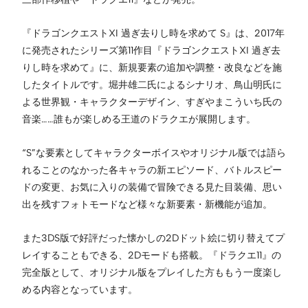
『ドラゴンクエストXI 過ぎ去りし時を求めて S』は、2017年
に発売されたシリーズ第11作目『ドラゴンクエストXI 過ぎ去
りし時を求めて』に、新規要素の追加や調整・改良などを施
したタイトルです。堀井雄二氏によるシナリオ、鳥山明氏に
よる世界観・キャラクターデザイン、すぎやまこういち氏の
音楽……誰もが楽しめる王道のドラクエが展開します。
“S”な要素としてキャラクターボイスやオリジナル版では語ら
れることのなかった各キャラの新エピソード、バトルスピー
ドの変更、お気に入りの装備で冒険できる見た目装備、思い
出を残すフォトモードなど様々な新要素・新機能が追加。
また3DS版で好評だった懐かしの2Dドット絵に切り替えてプ
レイすることもできる、2Dモードも搭載。『ドラクエ11』の
完全版として、オリジナル版をプレイした方ももう一度楽し
める内容となっています。