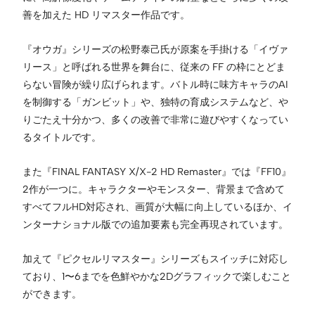
善を加えた HD リマスター作品です。
『オウガ』シリーズの松野泰己氏が原案を手掛ける「イヴァ
リース」と呼ばれる世界を舞台に、従来の FF の枠にとどま
らない冒険が繰り広げられます。バトル時に味方キャラのAI
を制御する「ガンビット」や、独特の育成システムなど、や
りごたえ十分かつ、多くの改善で非常に遊びやすくなってい
るタイトルです。
また『FINAL FANTASY X/X-2 HD Remaster』では『FF10』
2作が一つに。キャラクターやモンスター、背景まで含めて
すべてフルHD対応され、画質が大幅に向上しているほか、イ
ンターナショナル版での追加要素も完全再現されています。
加えて『ピクセルリマスター』シリーズもスイッチに対応し
ており、1〜6までを色鮮やかな2Dグラフィックで楽しむこと
ができます。