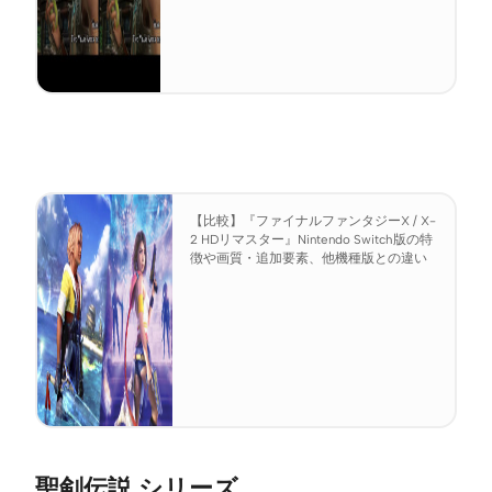
【比較】『ファイナルファンタジーX / X-
2 HDリマスター』Nintendo Switch版の特
徴や画質・追加要素、他機種版との違い
聖剣伝説 シリーズ