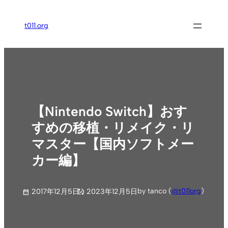
内
容
t011.org
を
ス
キ
ッ
プ
【Nintendo Switch】おす
すめの移植・リメイク・リ
マスター【国内ソフトメー
カー編】
by tanco (
@t011org
)
2017年12月5日
2023年12月5日