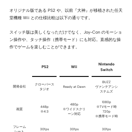
オリジナル版である PS2 や、以前『大神』が移植された任天
堂機種 Wii との仕様比較は以下の通りです。
スイッチ版は美しくなっただけでなく、Joy-Con のモーショ
ン操作や、タッチ操作（携帯モード）にも対応。直感的な操
作でゲームを楽しむことができます。
Nintendo
PS2
Wii
Switch
BUZZ
クローバース
開発会社
Ready at Dawn
ヴァンテアンシ
タジオ
ステムズ
1080p
480p
448p
※TVモード時
画質
※ワイドスクリ
※4:3
720p
ーン対応
※携帯モード時
フレーム
30fps
30fps
30fps
レート