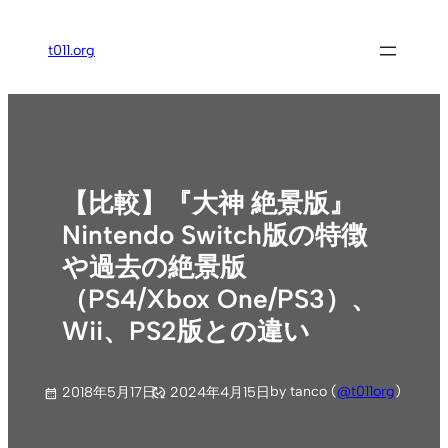
内
容
t011.org
を
ス
キ
ッ
プ
【比較】『大神 絶景版』
Nintendo Switch版の特徴
や過去の絶景版
（PS4/Xbox One/PS3）、
Wii、PS2版との違い
by tanco (
@t011org
)
2018年5月17日
2024年4月15日