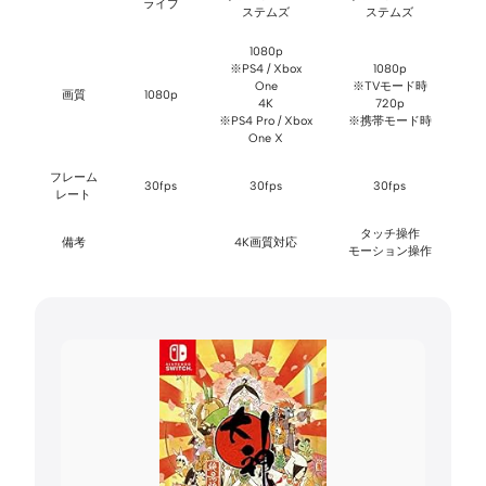
ライブ
ステムズ
ステムズ
1080p
※PS4 / Xbox
1080p
One
※TVモード時
画質
1080p
4K
720p
※PS4 Pro / Xbox
※携帯モード時
One X
フレーム
30fps
30fps
30fps
レート
タッチ操作
備考
4K画質対応
モーション操作