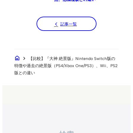
記事一覧
home
chevron_right
【比較】『大神 絶景版』Nintendo Switch版の
特徴や過去の絶景版（PS4/Xbox One/PS3）、Wii、PS2
版との違い