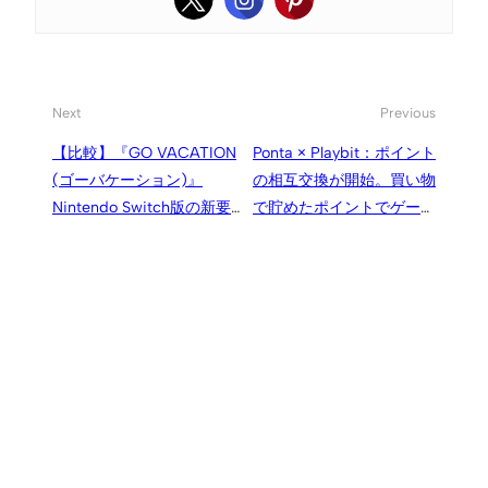
Next
Previous
【比較】『GO VACATION
Ponta × Playbit：ポイント
(ゴーバケーション)』
の相互交換が開始。買い物
Nintendo Switch版の新要
で貯めたポイントでゲーム
素やWii版からの変更点、プ
をお得に遊ぶ、あるいはそ
レイ人数、オンライン、Mii
の逆も可能
についてなど