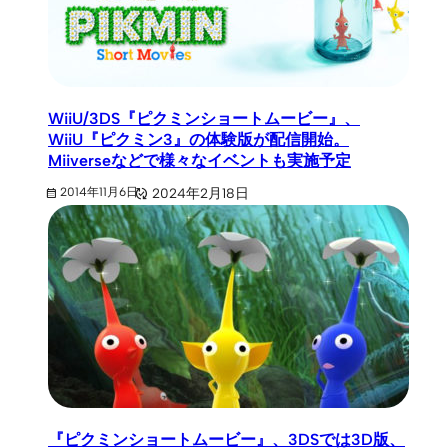
WiiU/3DS『ピクミンショートムービー』、
WiiU『ピクミン3』の体験版が配信開始。
Miiverseなどで様々なイベントも実施予定
2024年2月18日
2014年11月6日
『ピクミンショートムービー』、3DSでは3D版、