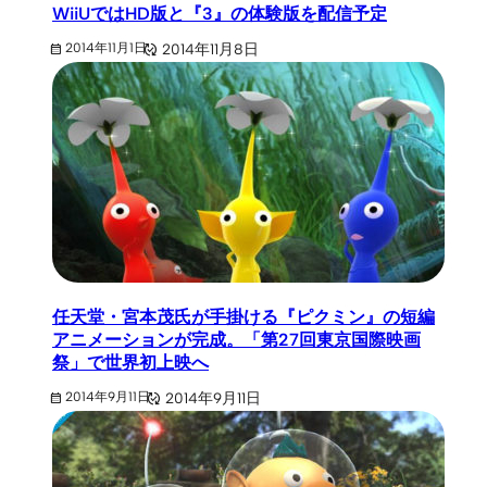
WiiUではHD版と『3』の体験版を配信予定
2014年11月8日
2014年11月1日
任天堂・宮本茂氏が手掛ける『ピクミン』の短編
アニメーションが完成。「第27回東京国際映画
祭」で世界初上映へ
2014年9月11日
2014年9月11日