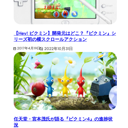
【Hey! ピクミン】開発元はどこ？『ピクミン』シ
リーズ初の横スクロールアクション
2022年10月31日
2017年4月19日
任天堂・宮本茂氏が語る『ピクミン4』の進捗状
況