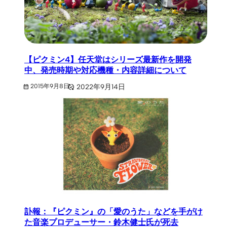
【ピクミン4】任天堂はシリーズ最新作を開発
中、発売時期や対応機種・内容詳細について
2022年9月14日
2015年9月8日
訃報：『ピクミン』の「愛のうた」などを手がけ
た音楽プロデューサー・鈴木健士氏が死去