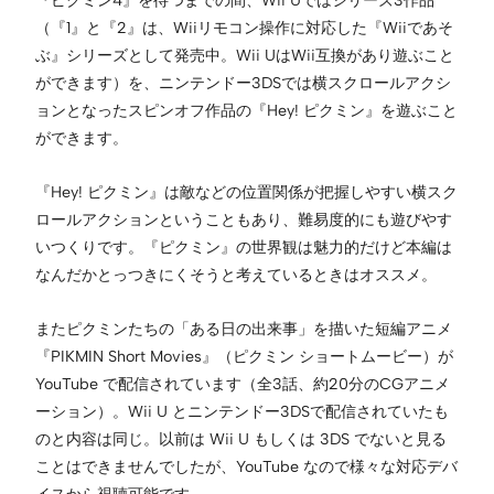
『ピクミン4』を待つまでの間、Wii Uではシリーズ3作品
（『1』と『2』は、Wiiリモコン操作に対応した『Wiiであそ
ぶ』シリーズとして発売中。Wii UはWii互換があり遊ぶこと
ができます）を、ニンテンドー3DSでは横スクロールアクシ
ョンとなったスピンオフ作品の『Hey! ピクミン』を遊ぶこと
ができます。
『Hey! ピクミン』は敵などの位置関係が把握しやすい横スク
ロールアクションということもあり、難易度的にも遊びやす
いつくりです。『ピクミン』の世界観は魅力的だけど本編は
なんだかとっつきにくそうと考えているときはオススメ。
またピクミンたちの「ある日の出来事」を描いた短編アニメ
『PIKMIN Short Movies』（ピクミン ショートムービー）が
YouTube で配信されています（全3話、約20分のCGアニメ
ーション）。Wii U とニンテンドー3DSで配信されていたも
のと内容は同じ。以前は Wii U もしくは 3DS でないと見る
ことはできませんでしたが、YouTube なので様々な対応デバ