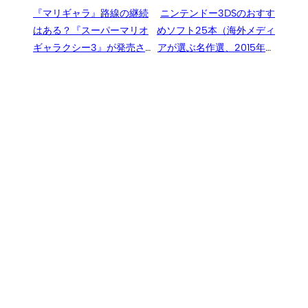
『マリギャラ』路線の継続
ニンテンドー3DSのおすす
はある？『スーパーマリオ
めソフト25本（海外メディ
ギャラクシー3』が発売さ
アが選ぶ名作選、2015年秋
れる可能性について任天
編）、1位は『神トラ2』。
堂・宮本氏がコメント
『ゼノブレイド』が初登場