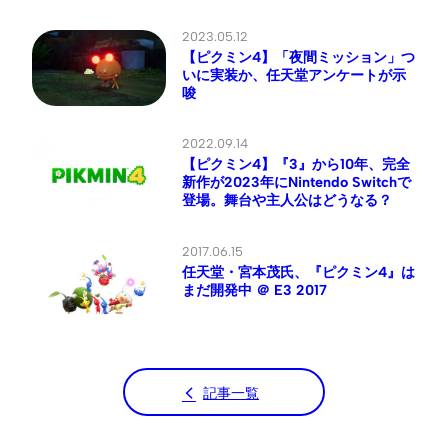
2023.05.12
【ピクミン4】「夜間ミッション」つ
いに実装か、任天堂アンケートが示
唆
2022.09.14
【ピクミン4】『3』から10年、完全
新作が2023年にNintendo Switchで
登場。舞台や主人公はどうなる？
2017.06.15
任天堂・宮本茂氏、『ピクミン4』は
まだ開発中 ＠ E3 2017
記事一覧