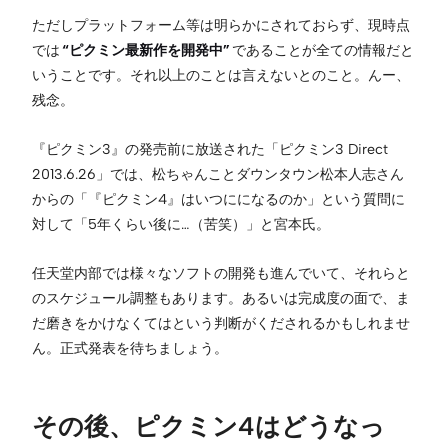
ただしプラットフォーム等は明らかにされておらず、現時点
では
“ピクミン最新作を開発中”
であることが全ての情報だと
いうことです。それ以上のことは言えないとのこと。んー、
残念。
『ピクミン3』の発売前に放送された「ピクミン3 Direct
2013.6.26」では、松ちゃんことダウンタウン松本人志さん
からの「『ピクミン4』はいつにになるのか」という質問に
対して「5年くらい後に…（苦笑）」と宮本氏。
任天堂内部では様々なソフトの開発も進んでいて、それらと
のスケジュール調整もあります。あるいは完成度の面で、ま
だ磨きをかけなくてはという判断がくだされるかもしれませ
ん。正式発表を待ちましょう。
その後、ピクミン4はどうなっ