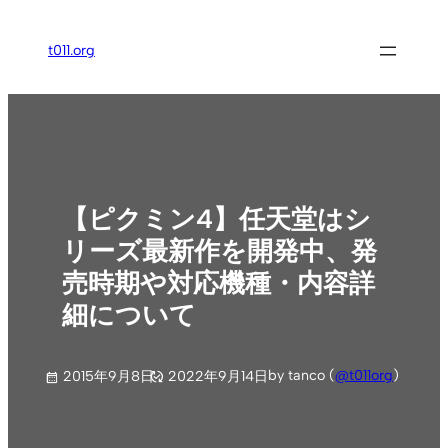
内
容
t011.org
を
ス
キ
ッ
プ
【ピクミン4】任天堂はシ
リーズ最新作を開発中、発
売時期や対応機種・内容詳
細について
by tanco (
@t011org
)
2015年9月8日
2022年9月14日