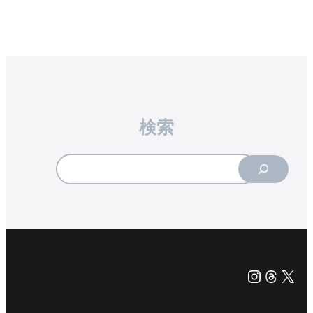
検索
Search
Instagra
Threa
X（旧Tw