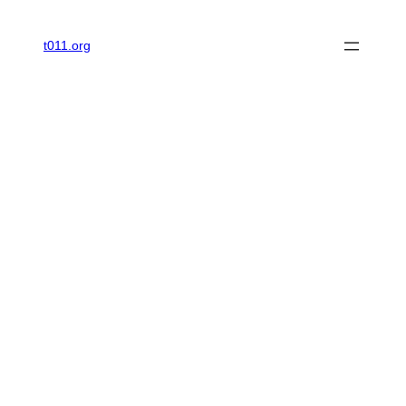
内
容
t011.org
を
ス
キ
ッ
プ