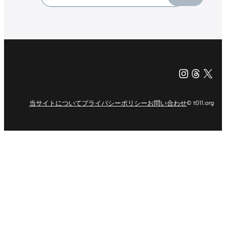
Instagr
Threa
X（旧Tw
当サイトについて
プライバシーポリシー
お問い合わせ
© t011.org