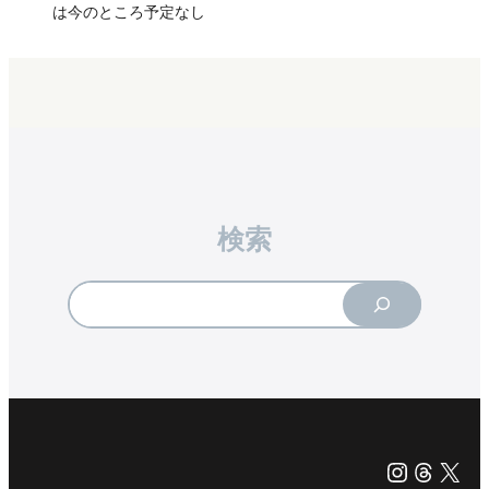
は今のところ予定なし
検索
Search
Instagr
Threa
X（旧Tw