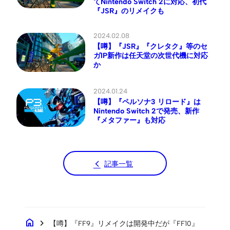
てNintendo Switch 2に対応、初代
『JSR』のリメイクも
2024.02.08
【噂】『JSR』『クレタク』等のセ
ガIP新作は任天堂の次世代機に対応
か
2024.01.24
【噂】『ペルソナ3 リロード』は
Nintendo Switch 2で発売、新作
『メタファー』も対応
記事一覧
home
chevron_right
【噂】『FF9』リメイクは開発中だが『FF10』