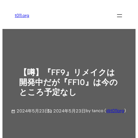
内
容
t011.org
を
ス
キ
ッ
プ
【噂】『FF9』リメイクは
開発中だが『FF10』は今の
ところ予定なし
by tanco (
@t011org
)
2024年5月23日
2024年5月23日