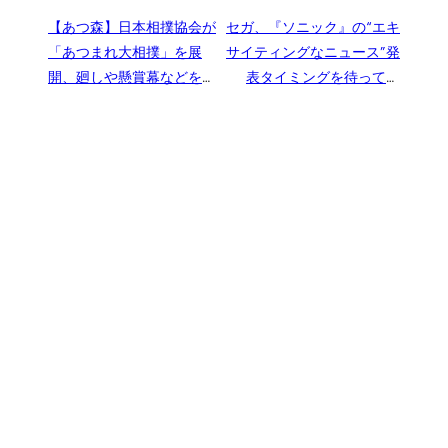
【あつ森】日本相撲協会が
セガ、『ソニック』の“エキ
「あつまれ大相撲」を展
サイティングなニュース”発
開、廻しや懸賞幕などをマ
表タイミングを待ってい
イデザインにして公開
る。開発期間をより長く確
保し高クオリティなものを
提供