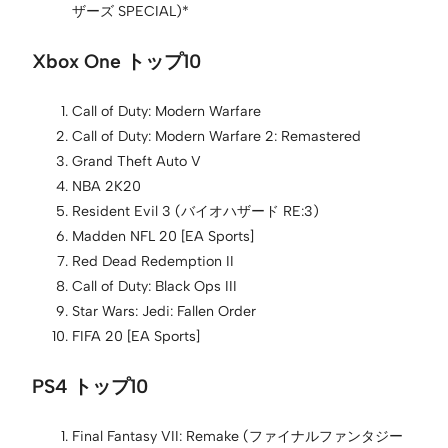
ザーズ SPECIAL)*
Xbox One トップ10
Call of Duty: Modern Warfare
Call of Duty: Modern Warfare 2: Remastered
Grand Theft Auto V
NBA 2K20
Resident Evil 3 (バイオハザード RE:3)
Madden NFL 20 [EA Sports]
Red Dead Redemption II
Call of Duty: Black Ops III
Star Wars: Jedi: Fallen Order
FIFA 20 [EA Sports]
PS4 トップ10
Final Fantasy VII: Remake (ファイナルファンタジー