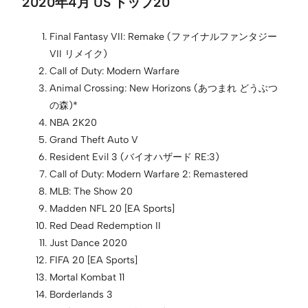
2020年4月 US トップ20
Final Fantasy VII: Remake (ファイナルファンタジー
VII リメイク)
Call of Duty: Modern Warfare
Animal Crossing: New Horizons (あつまれ どうぶつ
の森)*
NBA 2K20
Grand Theft Auto V
Resident Evil 3 (バイオハザード RE:3)
Call of Duty: Modern Warfare 2: Remastered
MLB: The Show 20
Madden NFL 20 [EA Sports]
Red Dead Redemption II
Just Dance 2020
FIFA 20 [EA Sports]
Mortal Kombat 11
Borderlands 3