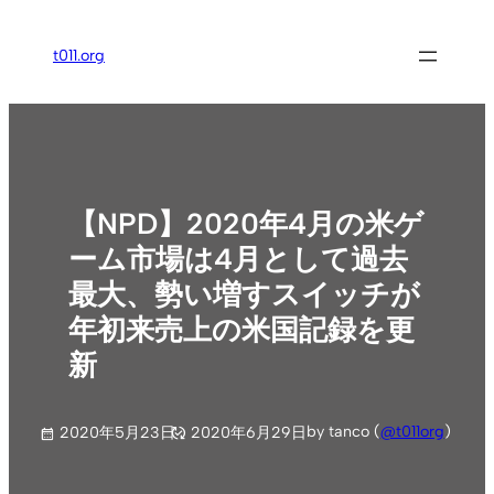
内
容
t011.org
を
ス
キ
ッ
プ
【NPD】2020年4月の米ゲ
ーム市場は4月として過去
最大、勢い増すスイッチが
年初来売上の米国記録を更
新
by tanco (
@t011org
)
2020年5月23日
2020年6月29日