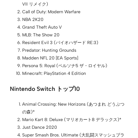
VII リメイク)
Call of Duty: Modern Warfare
NBA 2K20
Grand Theft Auto V
MLB: The Show 20
Resident Evil 3 (バイオハザード RE:3)
Predator: Hunting Grounds
Madden NFL 20 [EA Sports]
Persona 5: Royal (ペルソナ5 ザ・ロイヤル)
Minecraft: PlayStation 4 Edition
Nintendo Switch トップ10
Animal Crossing: New Horizons (あつまれ どうぶつ
の森)*
Mario Kart 8: Deluxe (マリオカート8 デラックス)*
Just Dance 2020
Super Smash Bros. Ultimate (大乱闘スマッシュブラ