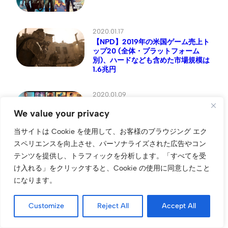
2020.01.17
【NPD】2019年の米国ゲーム売上ト
ップ20 (全体・プラットフォーム
別)、ハードなども含めた市場規模は
1.6兆円
2020.01.09
UK：2010年代のソフト売上トップ
We value your privacy
10
当サイトは Cookie を使用して、お客様のブラウジング エク
スペリエンスを向上させ、パーソナライズされた広告やコン
2017.09.15
テンツを提供し、トラフィックを分析します。
「すべてを受
NPD：2017年8月の米ゲーム小売市
け入れる」をクリックすると、Cookie の使用に同意したこと
場は Nintendo Switch と『Madden
になります。
NFL 18』が牽引
Customize
Reject All
Accept All
記事一覧