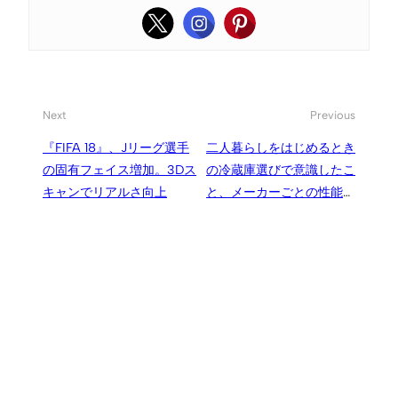
Next
Previous
『FIFA 18』、Jリーグ選手
二人暮らしをはじめるとき
の固有フェイス増加。3Dス
の冷蔵庫選びで意識したこ
キャンでリアルさ向上
と、メーカーごとの性能や
価格・サイズ・使い勝手の
比較