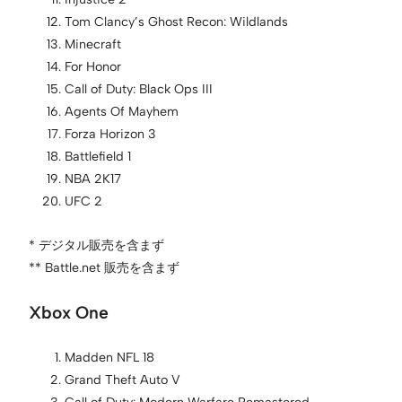
Tom Clancy’s Ghost Recon: Wildlands
Minecraft
For Honor
Call of Duty: Black Ops III
Agents Of Mayhem
Forza Horizon 3
Battlefield 1
NBA 2K17
UFC 2
* デジタル販売を含まず
** Battle.net 販売を含まず
Xbox One
Madden NFL 18
Grand Theft Auto V
Call of Duty: Modern Warfare Remastered