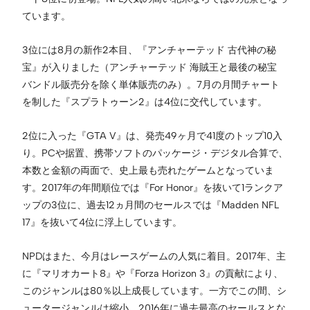
ています。
3位には8月の新作2本目、『アンチャーテッド 古代神の秘
宝』が入りました（アンチャーテッド 海賊王と最後の秘宝
バンドル販売分を除く単体販売のみ）。7月の月間チャート
を制した『スプラトゥーン2』は4位に交代しています。
2位に入った『GTA V』は、発売49ヶ月で41度のトップ10入
り。PCや据置、携帯ソフトのパッケージ・デジタル合算で、
本数と金額の両面で、史上最も売れたゲームとなっていま
す。2017年の年間順位では『For Honor』を抜いて1ランクア
ップの3位に、過去12ヵ月間のセールスでは『Madden NFL
17』を抜いて4位に浮上しています。
NPDはまた、今月はレースゲームの人気に着目。2017年、主
に『マリオカート8』や『Forza Horizon 3』の貢献により、
このジャンルは80％以上成長しています。一方でこの間、シ
ュータージャンルは縮小。2016年に過去最高のセールスとな