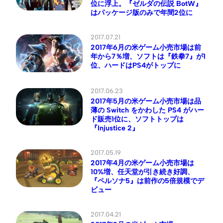
位に浮上。『ゼルダの伝説 BotW』
はパッケージ版のみで年間2位に
2017.07.21
2017年6月の米ゲーム小売市場は前
年から7％増、ソフトは『鉄拳7』が1
位、ハードはPS4がトップに
2017.06.23
2017年5月の米ゲーム小売市場は品
薄の Switch をかわした PS4 がハー
ド販売1位に、ソフトトップは
『Injustice 2』
2017.05.19
2017年4月の米ゲーム小売市場は
10%増、任天堂が引き続き好調、
『ペルソナ5』は前作の5倍規模でデ
ビュー
2017.04.21