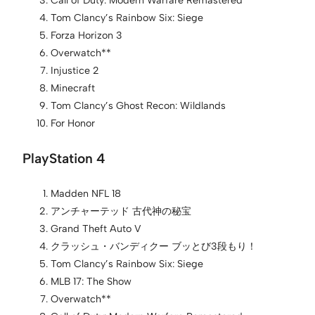
Tom Clancy’s Rainbow Six: Siege
Forza Horizon 3
Overwatch**
Injustice 2
Minecraft
Tom Clancy’s Ghost Recon: Wildlands
For Honor
PlayStation 4
Madden NFL 18
アンチャーテッド 古代神の秘宝
Grand Theft Auto V
クラッシュ・バンディクー ブッとび3段もり！
Tom Clancy’s Rainbow Six: Siege
MLB 17: The Show
Overwatch**