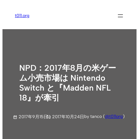
内
容
t011.org
を
ス
キ
ッ
プ
NPD：2017年8月の米ゲー
ム小売市場は Nintendo
Switch と『Madden NFL
18』が牽引
by tanco (
@t011org
)
2017年9月15日
2017年10月24日