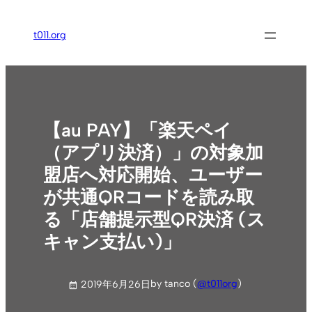
内
容
t011.org
を
ス
キ
ッ
プ
【au PAY】「楽天ペイ
（アプリ決済）」の対象加
盟店へ対応開始、ユーザー
が共通QRコードを読み取
る「店舗提示型QR決済 (ス
キャン支払い)」
by tanco (
@t011org
)
2019年6月26日