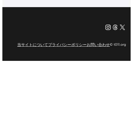
Instagr
Threa
X（旧Tw
当サイトについて
プライバシーポリシー
お問い合わせ
© t011.org