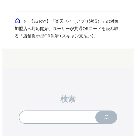
home
chevron_right
【au PAY】「楽天ペイ（アプリ決済）」の対象
加盟店へ対応開始、ユーザーが共通QRコードを読み取
る「店舗提示型QR決済 (スキャン支払い)」
検索
Search