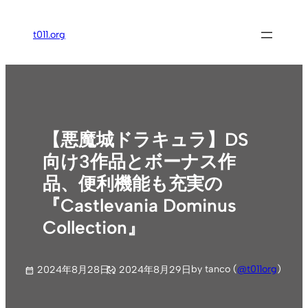
内
容
t011.org
を
ス
キ
ッ
プ
【悪魔城ドラキュラ】DS
向け3作品とボーナス作
品、便利機能も充実の
『Castlevania Dominus
Collection』
by tanco (
@t011org
)
2024年8月28日
2024年8月29日