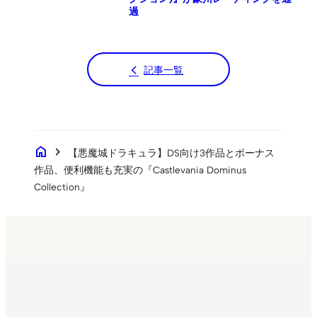
過
記事一覧
home
chevron_right
【悪魔城ドラキュラ】DS向け3作品とボーナス
作品、便利機能も充実の『Castlevania Dominus
Collection』