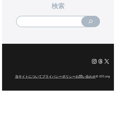
検索
Search
Instagr
Threa
X（旧Tw
当サイトについて
プライバシーポリシー
お問い合わせ
© t011.org