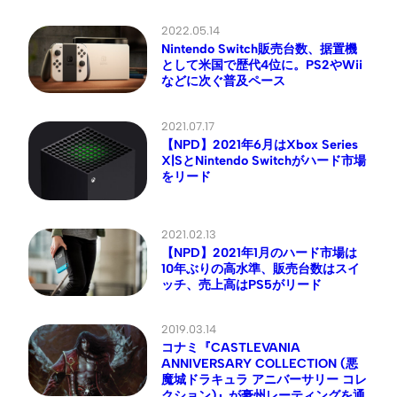
2022.05.14
Nintendo Switch販売台数、据置機
として米国で歴代4位に。PS2やWii
などに次ぐ普及ペース
2021.07.17
【NPD】2021年6月はXbox Series
X|SとNintendo Switchがハード市場
をリード
2021.02.13
【NPD】2021年1月のハード市場は
10年ぶりの高水準、販売台数はスイ
ッチ、売上高はPS5がリード
2019.03.14
コナミ『CASTLEVANIA
ANNIVERSARY COLLECTION (悪
魔城ドラキュラ アニバーサリー コレ
クション)』が豪州レーティングを通