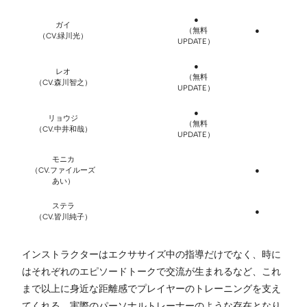
●
ガイ
（無料
●
（CV.緑川光）
UPDATE）
●
レオ
（無料
（CV.森川智之）
UPDATE）
●
リョウジ
（無料
（CV.中井和哉）
UPDATE）
モニカ
（CV.ファイルーズ
●
あい）
ステラ
●
（CV.皆川純子）
インストラクターはエクササイズ中の指導だけでなく、時に
はそれぞれのエピソードトークで交流が生まれるなど、これ
まで以上に身近な距離感でプレイヤーのトレーニングを支え
てくれる、実際のパーソナルトレーナーのような存在となり