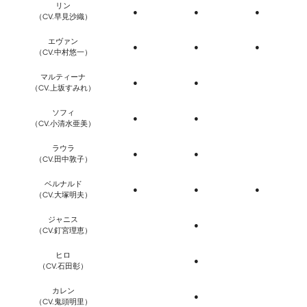
リン
●
●
●
（CV.早見沙織）
エヴァン
●
●
●
（CV.中村悠一）
マルティーナ
●
●
（CV.上坂すみれ）
ソフィ
●
●
（CV.小清水亜美）
ラウラ
●
●
（CV.田中敦子）
ベルナルド
●
●
●
（CV.大塚明夫）
ジャニス
●
（CV.釘宮理恵）
ヒロ
●
（CV.石田彰）
カレン
●
（CV.鬼頭明里）