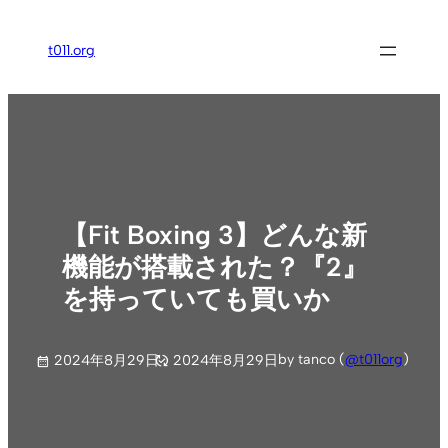
内
容
t011.org
を
ス
キ
ッ
プ
【Fit Boxing 3】どんな新
機能が搭載された？『2』
を持っていても買いか
by tanco (
@t011org
)
2024年8月29日
2024年8月29日