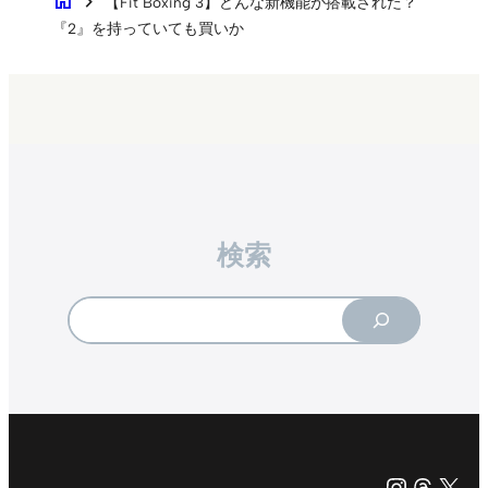
home
chevron_right
【Fit Boxing 3】どんな新機能が搭載された？
『2』を持っていても買いか
検索
Search
Instagr
Threa
X（旧Tw