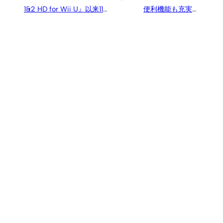
1&2 HD for Wii U』以来11年
便利機能も充実の
ぶりに任天堂プラットフォ
『Castlevania Dominus
ームに見参
Collection』