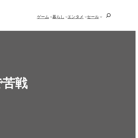
検
ゲーム
暮らし
エンタメ
セール
索
で苦戦