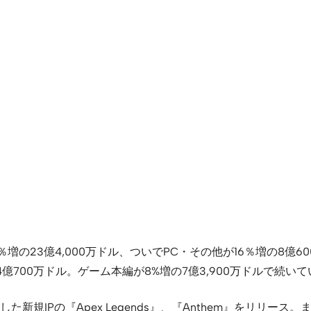
7％増の23億4,000万ドル、ついでPC・その他が16％増の8億6
700万ドル。ゲーム本編が8%増の7億3,900万ドルで続いてい
した新規IPの『Apex Legends』、『Anthem』をリリース。