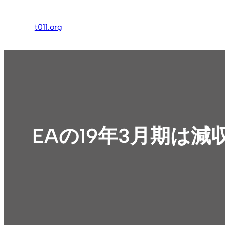
内
容
t011.org
を
ス
キ
ッ
プ
EAの19年3月期は