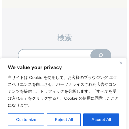
検索
Search
We value your privacy
当サイトは Cookie を使用して、お客様のブラウジング エク
スペリエンスを向上させ、パーソナライズされた広告やコン
テンツを提供し、トラフィックを分析します。
「すべてを受
Instagr
Threa
X（旧Tw
け入れる」をクリックすると、Cookie の使用に同意したこと
になります。
当サイトについて
プライバシーポリシー
お問い合わせ
© t011.org
Customize
Reject All
Accept All