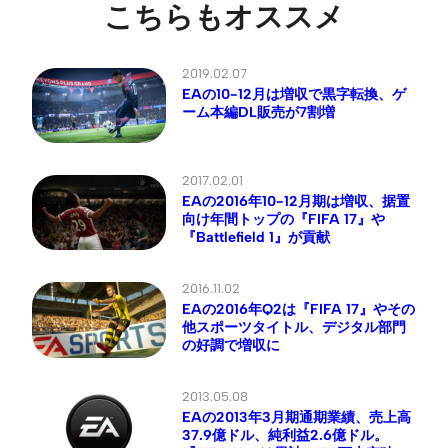
こちらもオススメ
2019.02.07
EAの10-12月は増収で黒字転換、ゲ
ーム本編DL販売が7割増
2017.02.01
EAの2016年10-12月期は増収、据置
向け年間トップの『FIFA 17』や
『Battlefield 1』が貢献
2016.11.02
EAの2016年Q2は『FIFA 17』やその
他スポーツタイトル、デジタル部門
の好調で増収に
2013.05.08
EAの2013年3月期通期業績、売上高
37.9億ドル、純利益2.6億ドル。