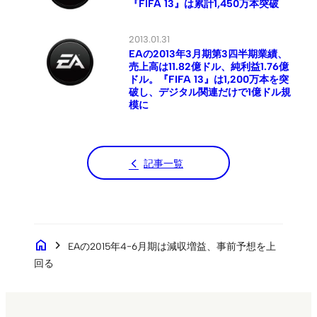
『FIFA 13』は累計1,450万本突破
2013.01.31
EAの2013年3月期第3四半期業績、
売上高は11.82億ドル、純利益1.76億
ドル。『FIFA 13』は1,200万本を突
破し、デジタル関連だけで1億ドル規
模に
記事一覧
home
chevron_right
EAの2015年4−6月期は減収増益、事前予想を上
回る