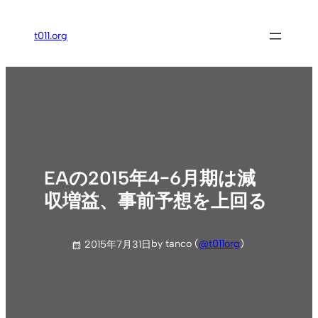
内
容
t011.org
を
ス
キ
ッ
プ
EAの2015年4−6月期は減
収増益、事前予想を上回る
by tanco (
@t011org
)
2015年7月31日