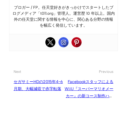
ブロガー / FP。任天堂好きがきっかけでスタートしたブ
ログメディア「t011.org」管理人。運営歴 10 年以上。国内
外の任天堂に関する情報を中心に、関心ある分野の情報
を幅広く発信しています。
Next
Previous
セガサミーHDの2015年4−6
Facebookスタッフによる
月期、大幅減収で赤字転落
WiiU『スーパーマリオメー
カー』の新コース制作ハッ
カソン、選ばれたのは研究
開発部門の“Ship Love”