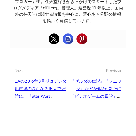
ブロガー / FP。任天堂好きがきっかけでスタートしたブ
ログメディア「t011.org」管理人。運営歴 10 年以上。国内
外の任天堂に関する情報を中心に、関心ある分野の情報
を幅広く発信しています。
Next
Previous
EAの2016年3月期はデジタ
『ゼルダの伝説』『ソニッ
ル市場のさらなる拡大で増
ク』など6作品が新たに
益に、『Star Wars
「ビデオゲームの殿堂」入
Battlefield』は1400万本ヒ
り
ット