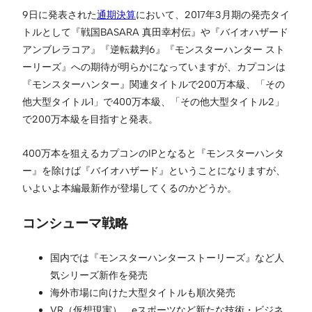
9日に発表された
通期決算
において、2017年3月期の発売タイ
トルとして『戦国BASARA 真田幸村伝』や『バイオハザード
アンブレラコア』『逆転裁判6』『モンスターハンター スト
ーリーズ』への期待が明らかになっていますが、カプコンは
『モンスターハンター』関連タイトルで200万本級、「その
他大型タイトル1」で400万本級、「その他大型タイトル2」
で200万本級を目指すと発表。
400万本を狙えるカプコンのIPとなると『モンスターハンタ
ー』を除けば『バイオハザード』ということになりますが、
いよいよ本編最新作が登場してくるのかどうか。
コンシューマ戦略
国内では『モンスターハンターストーリーズ』など人
気シリーズ新作を発売
海外市場に向けた大型タイトルも順次発売
VR（仮想現実）、eスポーツなど新たな技術・ビジネ