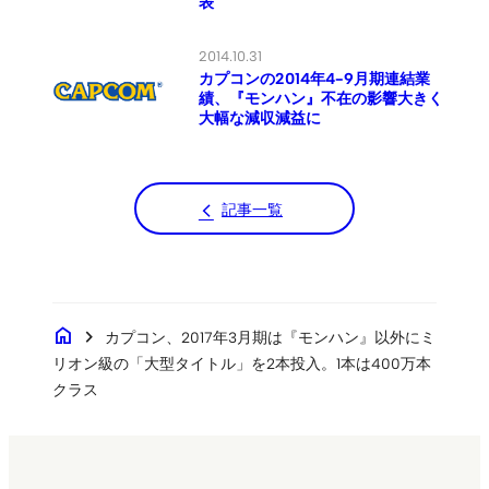
表
2014.10.31
カプコンの2014年4-9月期連結業
績、『モンハン』不在の影響大きく
大幅な減収減益に
記事一覧
home
chevron_right
カプコン、2017年3月期は『モンハン』以外にミ
リオン級の「大型タイトル」を2本投入。1本は400万本
クラス