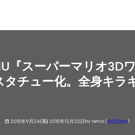
iU『スーパーマリオ3D
らスタチュー化。全身キラ
by tanco (
@t011org
)
2015年9月24日
2015年12月22日