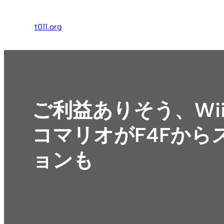
内
容
t011.org
を
ス
キ
ッ
プ
ご利益ありそう、Wi
コマリオがF4Fか
ョンも