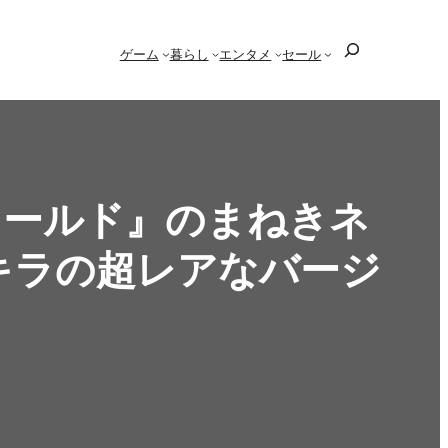
検
ゲーム
暮らし
エンタメ
セール
索
ワールド』のまねきネ
キラの超レアなバージ