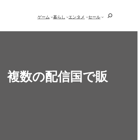
検
ゲーム
暮らし
エンタメ
セール
索
、複数の配信国で販