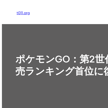
内
容
t011.org
を
ス
キ
ッ
プ
ポケモンGO：第2
売ランキング首位に