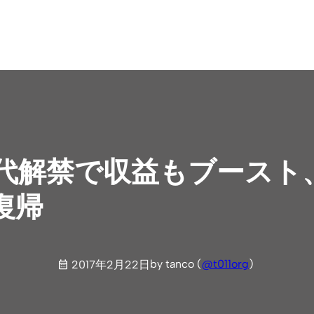
世代解禁で収益もブースト
復帰
by tanco (
@t011org
)
2017年2月22日