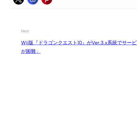
Next
Wii版『ドラゴンクエスト10』がVer.3.x系統で
が困難」