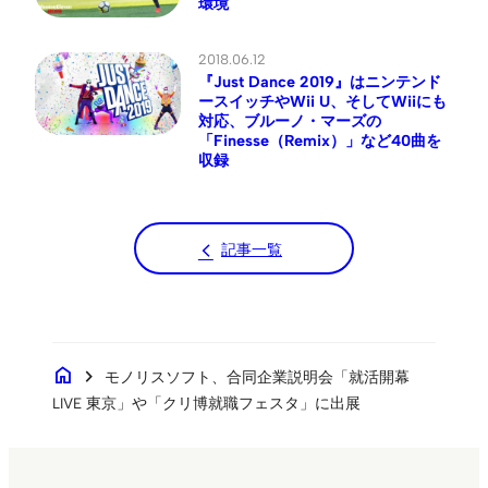
環境
2018.06.12
『Just Dance 2019』はニンテンド
ースイッチやWii U、そしてWiiにも
対応、ブルーノ・マーズの
「Finesse（Remix）」など40曲を
収録
記事一覧
home
chevron_right
モノリスソフト、合同企業説明会「就活開幕
LIVE 東京」や「クリ博就職フェスタ」に出展