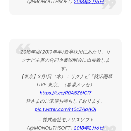
(@MONOLITHSOFT)
2018年2月6日
2018年度(2019年卒)新卒採用にあたり、リ
クナビ主催の合同企業説明会に出展致しま
す。
【東京】3月1日（木）：リクナビ「就活開幕
LIVE 東京」（幕張メッセ）
https://t.co/R0A5Z6lGI7
皆さまのご来場お待ちしております。
pic.twitter.com/ht0cZAqAOl
— 株式会社モノリスソフト
(@MONOLITHSOFT)
2018年2月6日