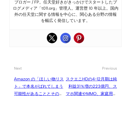
ブロガー / FP。任天堂好きがきっかけでスタートしたブ
ログメディア「t011.org」管理人。運営歴 10 年以上。国内
外の任天堂に関する情報を中心に、関心ある分野の情報
を幅広く発信しています。
Next
Previous
Amazon の「ほしい物リス
スクエニHDの4−12月期は純
ト」で本名がばれてしまう
利益31％増の223億円、ス
可能性があることとその対
マホ関連やMMO、家庭用ゲ
策
ームのデジタル販売が好調