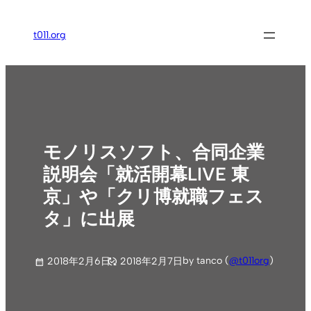
内
容
t011.org
を
ス
キ
ッ
プ
モノリスソフト、合同企業
説明会「就活開幕LIVE 東
京」や「クリ博就職フェス
タ」に出展
by tanco (
@t011org
)
2018年2月6日
2018年2月7日