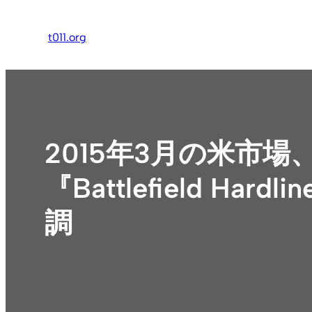
内
容
t011.org
を
ス
キ
ッ
プ
2015年3月の米市
『Battlefield H
調