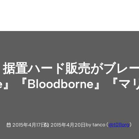
場、据置ハード販売がブレ
ardline』『Bloodborn
by tanco (
@t011org
)
2015年4月17日
2015年4月20日