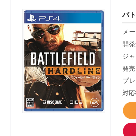
バト
メー
開発: 
ジャ
発売日
プレ
対応機