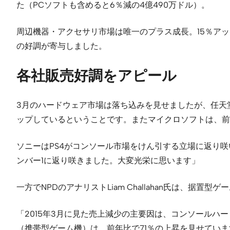
た（PCソフトも含めると6％減の4億490万ドル）。
周辺機器・アクセサリ市場は唯一のプラス成長。15％アップの
の好調が寄与しました。
各社販売好調をアピール
3月のハードウェア市場は落ち込みを見せましたが、任天堂は2
ップしているということです。またマイクロソフトは、前年比
ソニーはPS4がコンソール市場をけん引する立場に返り咲
ンバー1に返り咲きました。大変光栄に思います」
一方でNPDのアナリストLiam Challahan氏は、据
「2015年3月に見た売上減少の主要因は、コンソールハ
（携帯型ゲーム機）は、前年比で71％の上昇を見せていま