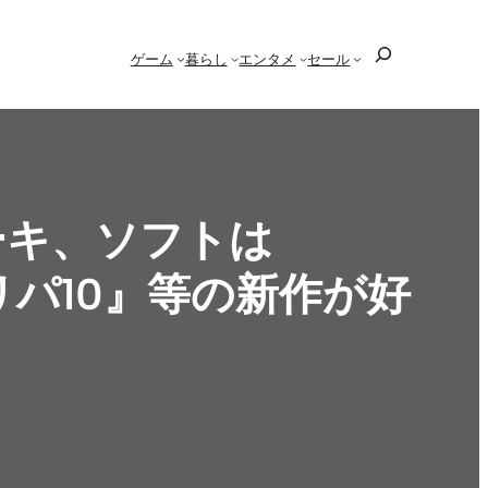
検
ゲーム
暮らし
エンタメ
セール
索
ーキ、ソフトは
e』『マリパ10』等の新作が好