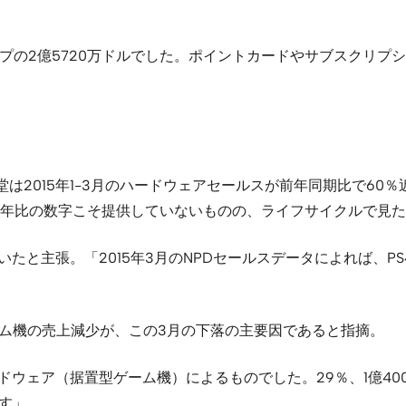
2億5720万ドルでした。ポイントカードやサブスクリプションカ
015年1-3月のハードウェアセールスが前年同期比で60％近く
の数字こそ提供していないものの、ライフサイクルで見た場合に、
いたと主張。「2015年3月のNPDセールスデータによれば、
置型ゲーム機の売上減少が、この3月の下落の主要因であると指摘。
ードウェア（据置型ゲーム機）によるものでした。29％、1億4
す」