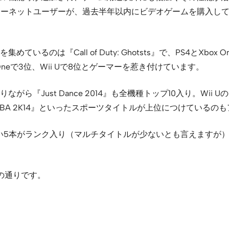
人インターネットユーザーが、過去半年以内にビデオゲームを購入
のは『Call of Duty: Ghotsts』で、PS4とXbox
2位、Xbox Oneで3位、Wii Uで8位とゲーマーを惹き付けています。
Just Dance 2014』も全機種トップ10入り。Wii Uの
や『NBA 2K14』といったスポーツタイトルが上位につけてい
い5本がランク入り（マルチタイトルが少ないとも言えますが）。マ
の通りです。