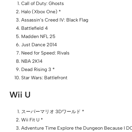
Call of Duty: Ghosts
Halo (Xbox One) *
Assassin’s Creed IV: Black Flag
Battlefield 4
Madden NFL 25
Just Dance 2014
Need for Speed: Rivals
NBA 2K14
Dead Rising 3 *
Star Wars: Battlefront
Wii U
スーパーマリオ 3Dワールド *
Wii Fit U *
Adventure Time Explore the Dungeon Because I 