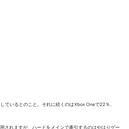
いるとのこと。それに続くのはXbox Oneで22％、
用されますが、ハードをメインで牽引するのはやはりゲー