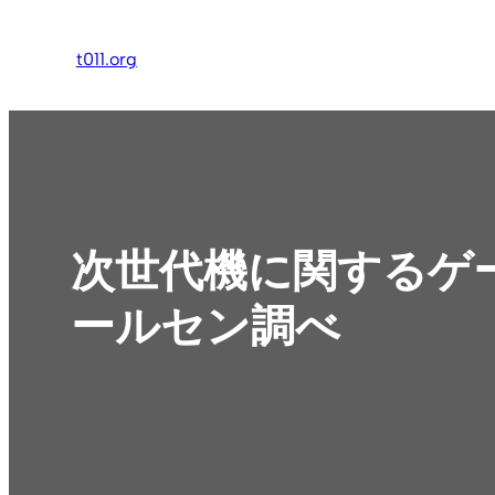
内
容
t011.org
を
ス
キ
ッ
プ
次世代機に関するゲー
ールセン調べ