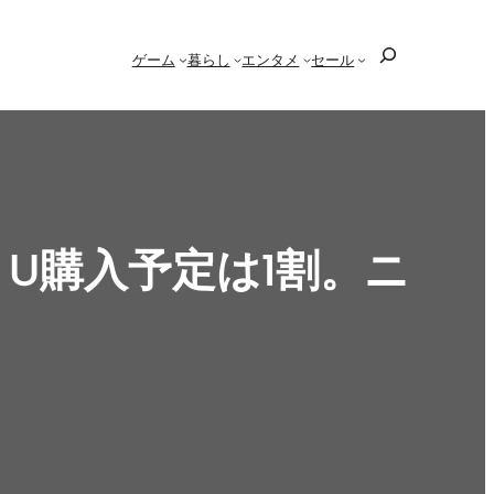
検
ゲーム
暮らし
エンタメ
セール
索
 U購入予定は1割。ニ