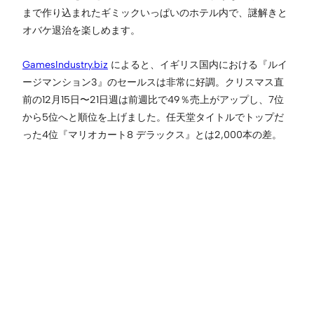
まで作り込まれたギミックいっぱいのホテル内で、謎解きと
オバケ退治を楽しめます。
GamesIndustry.biz
によると、イギリス国内における『ルイ
ージマンション3』のセールスは非常に好調。クリスマス直
前の12月15日〜21日週は前週比で49％売上がアップし、7位
から5位へと順位を上げました。任天堂タイトルでトップだ
った4位『マリオカート8 デラックス』とは2,000本の差。