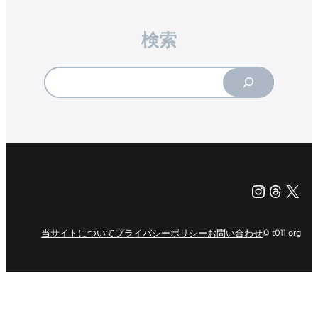
検索
Search
Instagr
Threa
X（旧Tw
当サイトについて
プライバシーポリシー
お問い合わせ
© t011.org