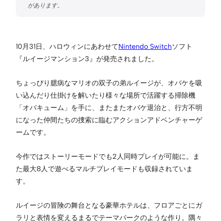
10月31日、ハロウィンにあわせて
Nintendo Switch
ソフト
『ルイージマンション3』が発売されました。
ちょっぴり臆病なマリオの双子の弟ルイージが、オバケを吸
い込んだり仕掛けを解いたり様々な場所で活躍する掃除機
「オバキューム」を手に、またまたオバケ退治と、行方不明
になった仲間たちの捜索に臨むアクションアドベンチャーゲ
ームです。
今作ではストーリーモードでも2人同時プレイが可能に。ま
た最大8人で遊べるマルチプレイモードも収録されていま
す。
ルイージの冒険の舞台となる豪華ホテルは、フロアごとにガ
ラリと表情を変えるまるでテーマパークのような作り。隅々