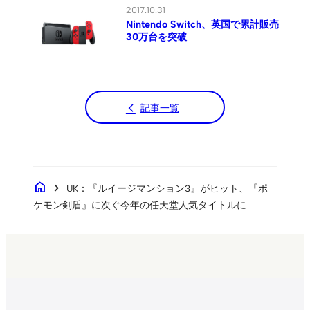
2017.10.31
Nintendo Switch、英国で累計販売
30万台を突破
記事一覧
home
chevron_right
UK：『ルイージマンション3』がヒット、『ポ
ケモン剣盾』に次ぐ今年の任天堂人気タイトルに