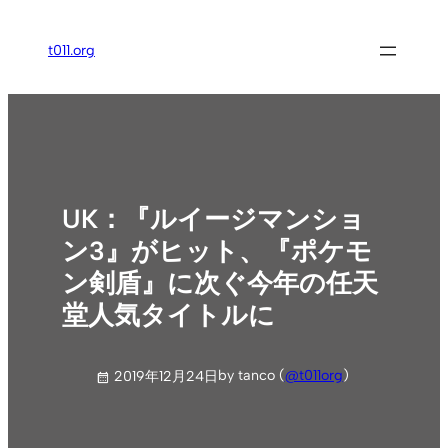
内
容
t011.org
を
ス
キ
ッ
プ
UK：『ルイージマンショ
ン3』がヒット、『ポケモ
ン剣盾』に次ぐ今年の任天
堂人気タイトルに
by tanco (
@t011org
)
2019年12月24日