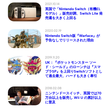
2021.10.14
英国で「Nintendo Switch（有機EL
モデル）」販売好調、Switch Lite 発
売週を大きく上回る
2020.02.19
Nintendo Switch版『Warface』が
予告なしでリリースされた理由
2019.11.20
UK：『ポケットモンスター ソー
ド・シールド』のローンチは『スマ
ブラSP』を上回りSwitchソフトとし
て過去最大、ハードも大きく牽引
2018.02.08
ニンテンドースイッチ、英国では70
万台以上を販売し Wii U の累計以上
に普及