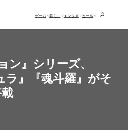
検
ゲーム
暮らし
エンタメ
セール
索
ョン』シリーズ、
ュラ』『魂斗羅』がそ
搭載