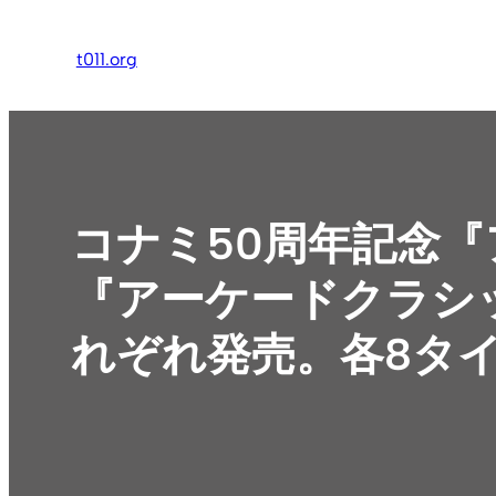
内
容
t011.org
を
ス
キ
ッ
プ
コナミ50周年記念
『アーケードクラシ
れぞれ発売。各8タ