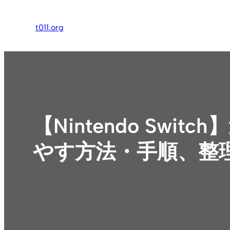
内
容
t011.org
を
ス
キ
ッ
プ
【Nintendo S
やす方法・手順、整