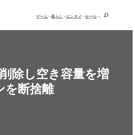
検
ゲーム
暮らし
エンタメ
セール
索
フトを削除し空き容量を増
ンを断捨離