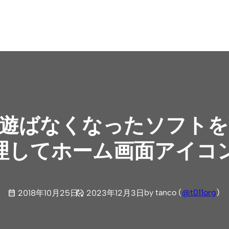
witch】遊ばなくなったソ
理してホーム画面アイコ
by tanco (
@t011org
)
2018年10月25日
2023年12月3日