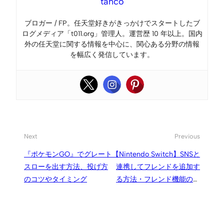
tanco
ブロガー / FP。任天堂好きがきっかけでスタートしたブ
ログメディア「t011.org」管理人。運営歴 10 年以上。国内
外の任天堂に関する情報を中心に、関心ある分野の情報
を幅広く発信しています。
Next
Previous
『ポケモンGO』でグレート
【Nintendo Switch】SNSと
スローを出す方法、投げ方
連携してフレンドを追加す
のコツやタイミング
る方法・フレンド機能の連
携を解除する方法