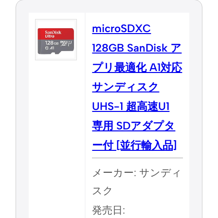
microSDXC
128GB SanDisk ア
プリ最適化 A1対応
サンディスク
UHS-1 超高速U1
専用 SDアダプタ
ー付 [並行輸入品]
メーカー: サンディ
スク
発売日: