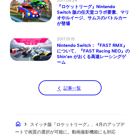
2017.08.24
『ロケットリーグ』Nintendo
Switch 版の任天堂コラボ要素、マリ
オやルイージ、サムスのバトルカー
が登場
2017.01.15
Nintendo Switch：『FAST RMX』
について、『FAST Racing NEO』の
Shin’en がおくる高速レーシングゲ
ーム
記事一覧
home
chevron_right
スイッチ版『ロケットリーグ』、4月のアップデ
ートで画質の選択が可能に。動画撮影機能にも対応