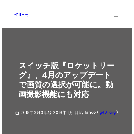
内
容
t011.org
を
ス
キ
ッ
プ
スイッチ版『ロケットリー
グ』、4月のアップデート
で画質の選択が可能に。動
画撮影機能にも対応
by tanco (
@t011org
)
2018年3月31日
2018年4月1日