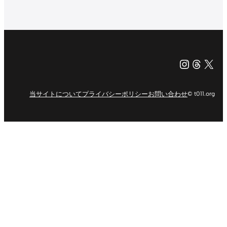
Instagr
Threa
X（旧Tw
当サイトについて
プライバシーポリシー
お問い合わせ
© t011.org