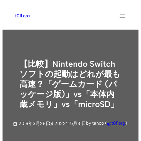
内
容
t011.org
を
ス
キ
ッ
プ
【比較】Nintendo Switch
ソフトの起動はどれが最も
高速？「ゲームカード (パ
ッケージ版)」vs「本体内
蔵メモリ」vs「microSD」
by tanco (
@t011org
)
2018年3月28日
2022年5月31日