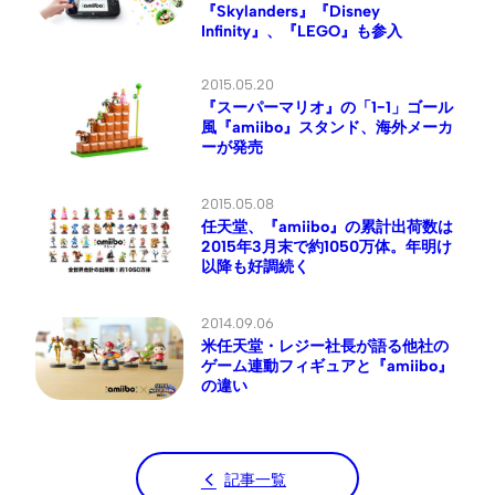
『Skylanders』『Disney
Infinity』、『LEGO』も参入
2015.05.20
『スーパーマリオ』の「1−1」ゴール
風『amiibo』スタンド、海外メーカ
ーが発売
2015.05.08
任天堂、『amiibo』の累計出荷数は
2015年3月末で約1050万体。年明け
以降も好調続く
2014.09.06
米任天堂・レジー社長が語る他社の
ゲーム連動フィギュアと『amiibo』
の違い
記事一覧