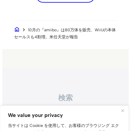
home
chevron_right
10月の『amiibo』は80万体を販売、WiiUの本体
セールスも4割増。米任天堂が報告
検索
Search
We value your privacy
当サイトは Cookie を使用して、お客様のブラウジング エク