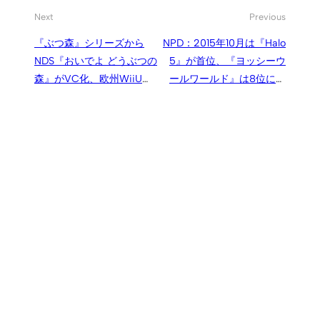
Next
Previous
『ぶつ森』シリーズから
NPD：2015年10月は『Halo
NDS『おいでよ どうぶつの
5』が首位、『ヨッシーウ
森』がVC化、欧州WiiU
ールワールド』は8位に。
eShopで配信へ
米小売市場規模は2％アッ
プ