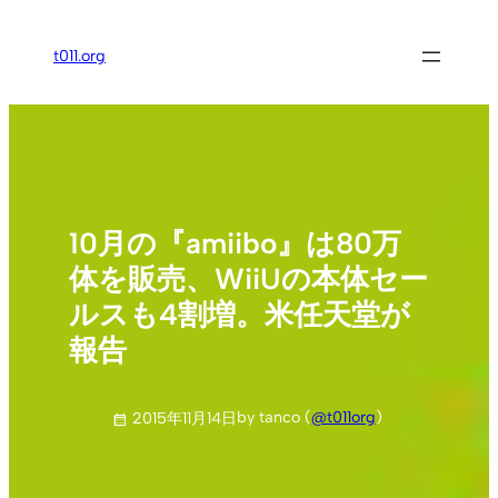
内
容
t011.org
を
ス
キ
ッ
プ
10月の『amiibo』は80万
体を販売、WiiUの本体セー
ルスも4割増。米任天堂が
報告
by tanco (
@t011org
)
2015年11月14日