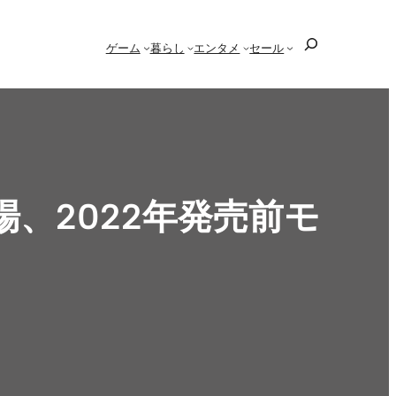
検
ゲーム
暮らし
エンタメ
セール
索
」登場、2022年発売前モ