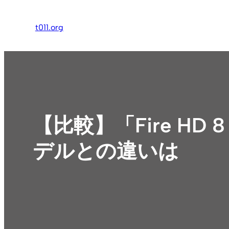
内
容
t011.org
を
ス
キ
ッ
プ
【比較】「Fire HD
デルとの違いは