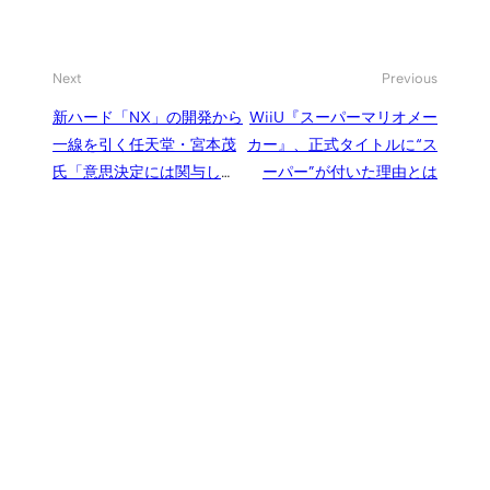
Next
Previous
新ハード「NX」の開発から
WiiU『スーパーマリオメー
一線を引く任天堂・宮本茂
カー』、正式タイトルに“ス
氏「意思決定には関与しな
ーパー”が付いた理由とは
い」