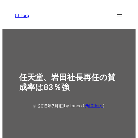
内
容
t011.org
を
ス
キ
ッ
プ
任天堂、岩田社長再任の賛
成率は83％強
by tanco (
@t011org
)
2015年7月1日