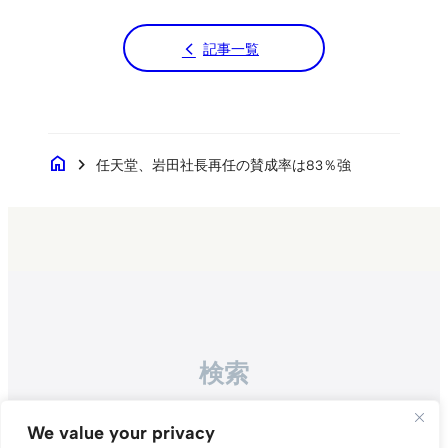
記事一覧
home
chevron_right
任天堂、岩田社長再任の賛成率は83％強
検索
Search
We value your privacy