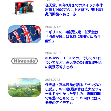
2017.10.30
任天堂、18年3月までのスイッチ本体
出荷を1400万台に上方修正。売上高1
兆円回復へあと一歩
2016.07.02
イギリスのEU離脱決定、任天堂は
「円高が続けば収益に影響が出る可
能性」
2016.02.05
3DSやWii U、スマホ、そしてNXに
ついてなど、任天堂のQ3決算説明会
の質疑応答まとめ
2014.07.12
任天堂・宮本茂氏が語る『ゼルダの
伝説』、WiiU版最新作は広大なフィ
ールドを生かした楽しみ、隙間時間
でも遊べるものに。3DS向けには未
発表のアイデアも