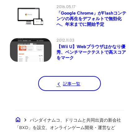
2016.05.17
「Google Chrome」がFlashコンテ
ンツの再生をデフォルトで無効化
へ、年末までに開始予定
2012.11.03
【Wii U】Webブラウザはかなり優
秀、ベンチマークテストで高スコア
をマーク
記事一覧
home
chevron_right
バンダイナムコ、ドリコムと共同出資の新会社
「BXD」を設立、オンラインゲーム開発・運営など