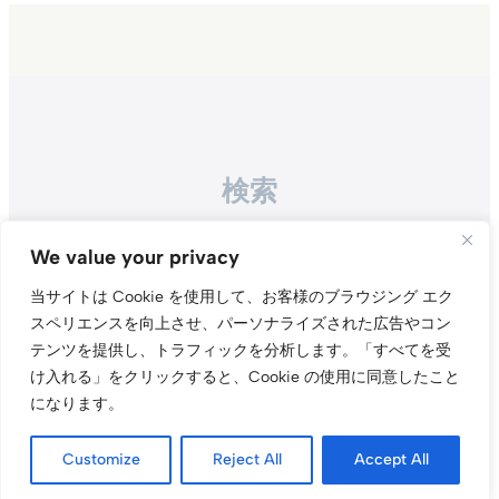
検索
Search
We value your privacy
当サイトは Cookie を使用して、お客様のブラウジング エク
スペリエンスを向上させ、パーソナライズされた広告やコン
テンツを提供し、トラフィックを分析します。
「すべてを受
け入れる」をクリックすると、Cookie の使用に同意したこと
になります。
Instagr
Threa
X（旧Tw
Customize
Reject All
Accept All
当サイトについて
プライバシーポリシー
お問い合わせ
© t011.org