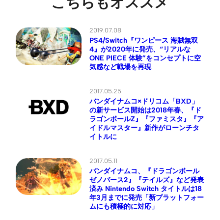
こちらもオススメ
2019.07.08
PS4/Switch『ワンピース 海賊無双
4』が2020年に発売、“リアルな
ONE PIECE 体験”をコンセプトに空
気感など戦場を再現
2017.05.25
バンダイナムコ×ドリコム「BXD」
の新サービス開始は2018年春、『ド
ラゴンボールZ』『ファミスタ』『ア
イドルマスター』新作がローンチタ
イトルに
2017.05.11
バンダイナムコ、『ドラゴンボール
ゼノバース2』『テイルズ』など発表
済み Nintendo Switch タイトルは18
年3月までに発売「新プラットフォー
ムにも積極的に対応」