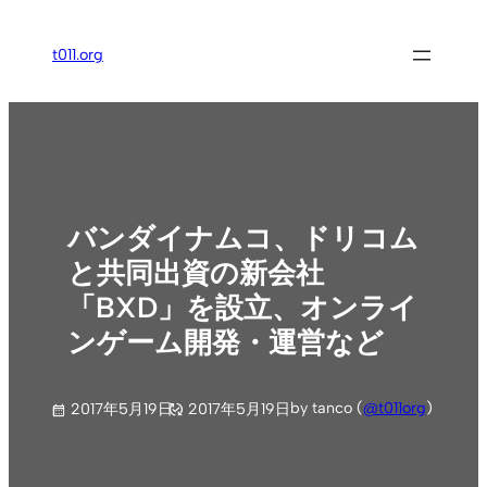
内
容
t011.org
を
ス
キ
ッ
プ
バンダイナムコ、ドリコム
と共同出資の新会社
「BXD」を設立、オンライ
ンゲーム開発・運営など
by tanco (
@t011org
)
2017年5月19日
2017年5月19日