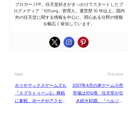
ブロガー / FP。任天堂好きがきっかけでスタートしたブ
ログメディア「t011.org」管理人。運営歴 10 年以上。国内
外の任天堂に関する情報を中心に、関心ある分野の情報
を幅広く発信しています。
Next
Previous
ホリやマックスゲームズも
2017年4月の米ゲーム小売
『スプラトゥーン2』商戦
市場は10%増、任天堂が引
に参戦、ポーチやアクセサ
き続き好調、『ペルソナ
リーセットなど関連商品を
5』は前作の5倍規模でデビ
発売へ
ュー