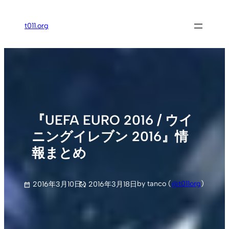
内
容
t011.org
を
ス
キ
ッ
プ
『UEFA EURO 2016 / ウイ
ニングイレブン 2016』情
報まとめ
by tanco (
@t011org
)
2016年3月10日
2016年3月18日