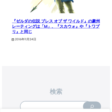
『ゼルダの伝説 ブレス オブ ザ ワイルド』の豪州
レーティングは「M」、『スカウォ』や『トワプ
リ』と同じ
2016年11月24日
検索
Search