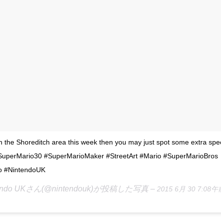
 in the Shoreditch area this week then you may just spot some extra spe
#SuperMario30 #SuperMarioMaker #StreetArt #Mario #SuperMarioBros
o #NintendoUK
tendo UKさん(@nintendouk)が投稿した写真 –
2015 6月 30 7:08午