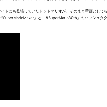
サイトにも登場していたドットマリオが、そのまま壁画として
rMarioMaker」と「#SuperMario30th」のハッシュ