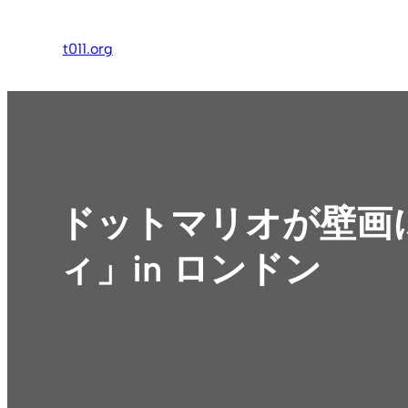
内
容
t011.org
を
ス
キ
ッ
プ
ドットマリオが壁画
ィ」in ロンドン