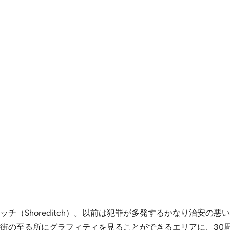
チ（Shoreditch）。以前は犯罪が多発するかなり治安の
街の至る所にグラフィティを見ることができるエリアに、30