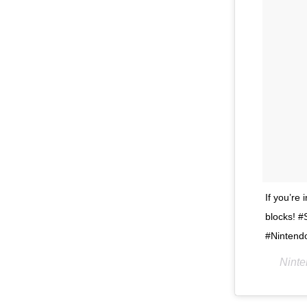
If you’re
blocks! 
#Nintend
Nin