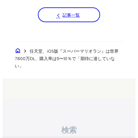
記事一覧
home
chevron_right
任天堂、iOS版『スーパーマリオラン』は世界
7800万DL、購入率は5〜10％で「期待に達していな
い」
検索