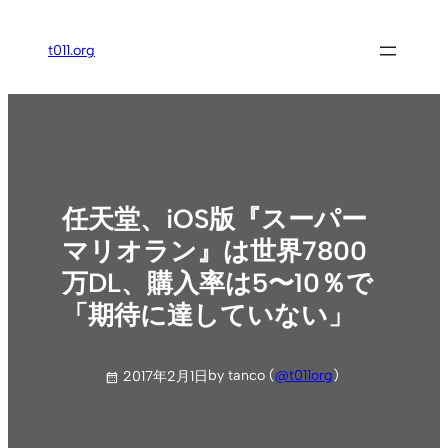
内
容
t011.org
を
ス
キ
ッ
プ
任天堂、iOS版『スーパー
マリオラン』は世界7800
万DL、購入率は5〜10％で
「期待に達していない」
by tanco (
@t011org
)
2017年2月1日