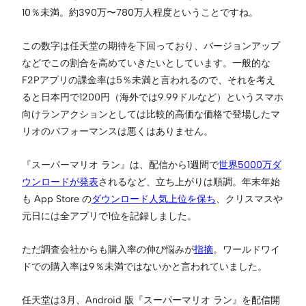
10％未満。約390万〜780万人程度ということですね。
この数字は任天堂の期待を下回っており、バージョンアップ
などでこの割合を高めていきたいとしています。一般的な
F2Pアプリの課金率は5％未満と言われるので、それを考え
ると日本円で1200円（海外では9.99ドルなど）というスマホ
向けランアクションとしては比較的高価な価格で登場したマ
リオのパフォーマンスは悪くはありません。
『スーパーマリオ ラン』は、配信から1週間で
世界5000万ダ
ウンロードが発表
されるなど、立ち上がりは順調。年末年始
も App Store の
ダウンロード人気上位を保ち
、クリスマスや
元日には全アプリで1位を記録しました。
ただ調査会社からも購入率の伸び悩みが
指摘
。ワールドワイ
ドでの購入率は9％未満ではないかと言われていました。
任天堂は3月、Android 版『スーパーマリオ ラン』を配信開