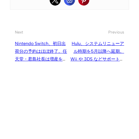
Next
Previous
Nintendo Switch、初日出
Hulu、システムリニューア
荷分の予約はほぼ終了。任
ル時期を5月以降へ延期。
天堂・君島社長は増産を示
Wii や 3DS などサポート終
唆
了予定の端末もリニューア
ルまで対応延長