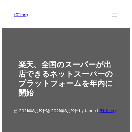
内
容
t011.org
を
ス
キ
ッ
プ
楽天、全国のスーパーが出
店できるネットスーパーの
プラットフォームを年内に
開始
by tanco (
@t011org
)
2021年8月19日
2021年8月19日