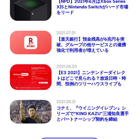
【NPD】2021年6月はXbox Series
X|SとNintendo Switchがハード市場
をリード
2021.07.01
【楽天銀行】預金残高が6兆円を突
破、グループの他サービスとの連携
強化で利用者が増えている
2021.06.03
【E3 2021】ニンテンドーダイレク
トはどこで見られる？放送日時・時
間、恒例のツリーハウスライブも
2021.05.31
コナミ、『ウイニングイレブン』シ
リーズで“KING KAZU”三浦知良選手
とパートナーシップ契約を締結