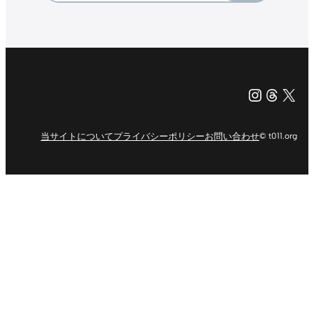
Instagr
Threa
X（旧Tw
当サイトについて
プライバシーポリシー
お問い合わせ
© t011.org