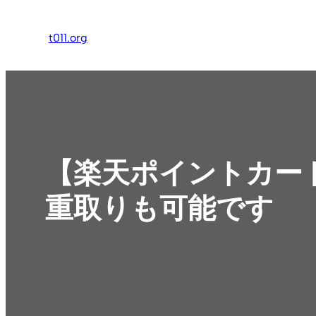
内
容
t011.org
を
ス
キ
ッ
プ
【楽天ポイントカー
重取りも可能です