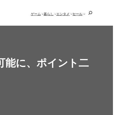
検
ゲーム
暮らし
エンタメ
セール
索
可能に、ポイント二