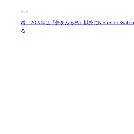
Next
噂：2019年は『夢をみる島』以外にNintendo Swi
る