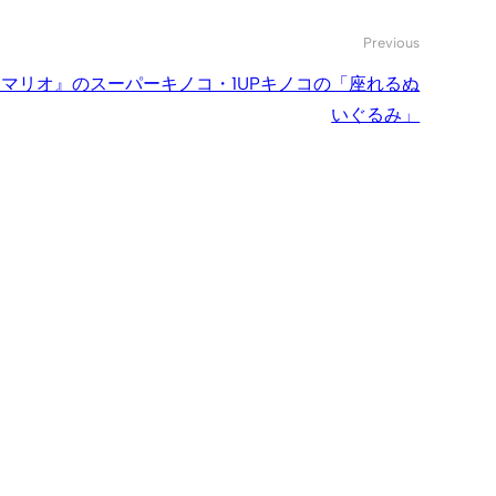
Previous
マリオ』のスーパーキノコ・1UPキノコの「座れるぬ
いぐるみ」