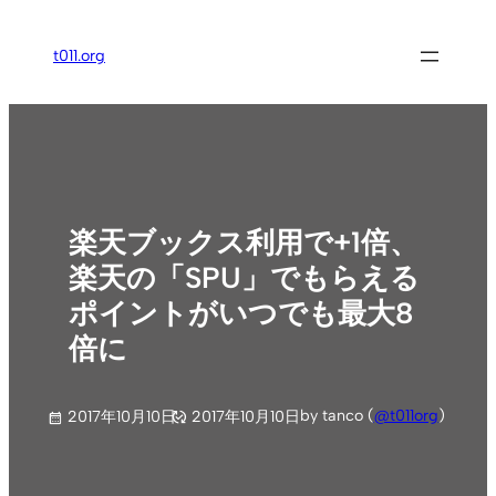
内
容
t011.org
を
ス
キ
ッ
プ
楽天ブックス利用で+1倍、
楽天の「SPU」でもらえる
ポイントがいつでも最大8
倍に
by tanco (
@t011org
)
2017年10月10日
2017年10月10日