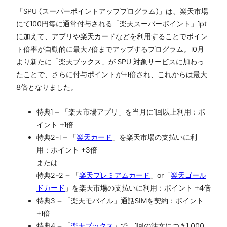
「SPU (スーパーポイントアッププログラム)」は、楽天市場
にて100円毎に通常付与される「楽天スーパーポイント」1pt
に加えて、アプリや楽天カードなどを利用することでポイン
ト倍率が自動的に最大7倍までアップするプログラム。10月
より新たに「楽天ブックス」が SPU 対象サービスに加わっ
たことで、さらに付与ポイントが+1倍され、これからは最大
8倍となりました。
特典1 – 「楽天市場アプリ」を当月に1回以上利用：ポ
イント +1倍
特典2-1 – 「
楽天カード
」を楽天市場の支払いに利
用：ポイント +3倍
または
特典2-2 – 「
楽天プレミアムカード
」or「
楽天ゴール
ドカード
」を楽天市場の支払いに利用：ポイント +4倍
特典3 – 「楽天モバイル」通話SIMを契約：ポイント
+1倍
特典4 – 「
楽天ブックス
」で、1回の注文につき1,000