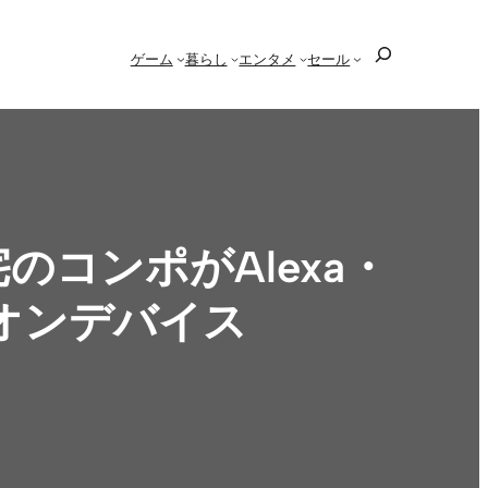
検
ゲーム
暮らし
エンタメ
セール
索
」、自宅のコンポがAlexa・
オンデバイス