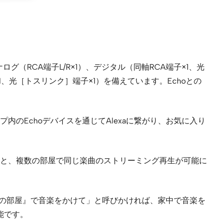
グ（RCA端子L/R×1）、デジタル（同軸RCA端子×1、光
×1、光［トスリンク］端子×1）を備えています。Echoとの
ループ内のEchoデバイスを通じてAlexaに繋がり、お気に入り
へ追加すると、複数の部屋で同じ楽曲のストリーミング再生が可能に
べての部屋』で音楽をかけて」と呼びかければ、家中で音楽を
可能です。