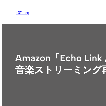
内
容
t011.org
を
ス
キ
ッ
プ
Amazon「Echo Lin
音楽ストリーミング