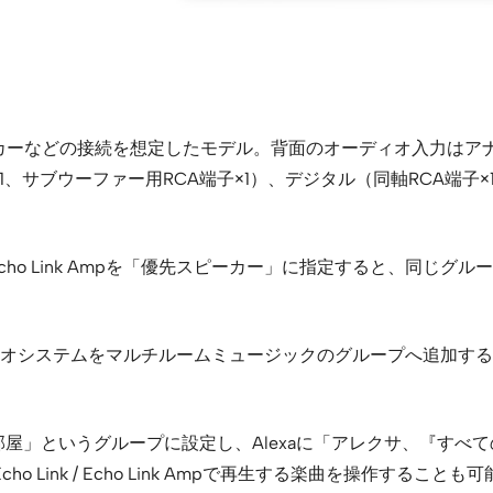
ーカーなどの接続を想定したモデル。背面のオーディオ入力はアナロ
×1、サブウーファー用RCA端子×1）、デジタル（同軸RCA端子
 Echo Link Ampを「優先スピーカー」に指定すると、同じグ
いだ既存のオーディオシステムをマルチルームミュージックのグループ
部屋」というグループに設定し、Alexaに「アレクサ、『す
Link / Echo Link Ampで再生する楽曲を操作することも