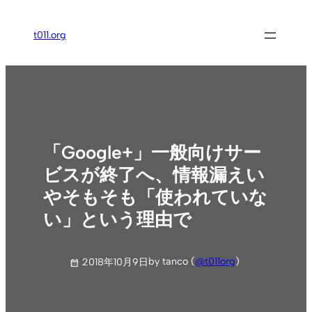
内
容
t011.org
を
ス
キ
ッ
プ
「Google+」一般向けサー
ビスが終了へ、情報漏えい
やそもそも「使われていな
い」という理由で
by tanco (
@t011org
)
2018年10月9日