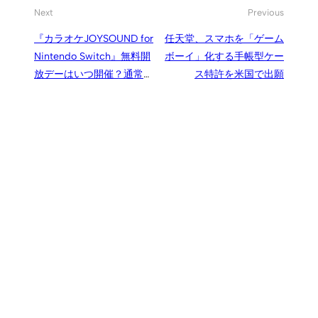
Next
Previous
『カラオケJOYSOUND for
任天堂、スマホを「ゲーム
Nintendo Switch』無料開
ボーイ」化する手帳型ケー
放デーはいつ開催？通常有
ス特許を米国で出願
料のカラオケを無料で歌い
放題