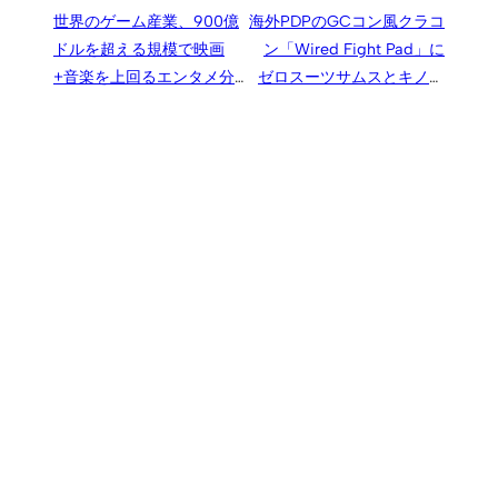
世界のゲーム産業、900億
海外PDPのGCコン風クラコ
ドルを超える規模で映画
ン「Wired Fight Pad」に
+音楽を上回るエンタメ分
ゼロスーツサムスとキノピ
野最大市場に
オカラーが登場