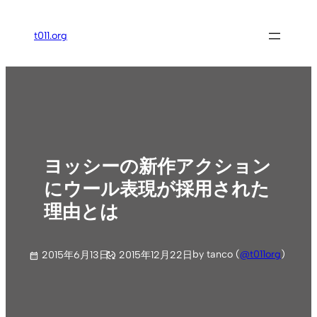
内
容
t011.org
を
ス
キ
ッ
プ
ヨッシーの新作アクション
にウール表現が採用された
理由とは
by tanco (
@t011org
)
2015年6月13日
2015年12月22日