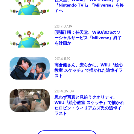
『Nintendo TVii』『Miiverse』を終
了へ
2017.07.19
[更新] 噂：任天堂、WiiU/3DSのソ
ーシャルサービス『Miiverse』終了
を計画か
2014.11.19
高倉健さん、安らかに。WiiU『絵心
教室 スケッチ』で描かれた追悼イラ
スト
2014.09.09
思わず写真と見紛うクオリティ、
WiiU『絵心教室 スケッチ』で描かれ
たロビン・ウィリアムズ氏の追悼イ
ラスト