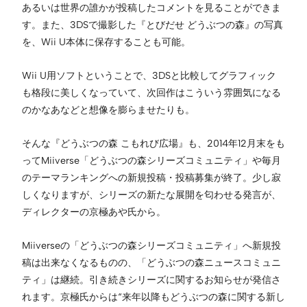
あるいは世界の誰かが投稿したコメントを見ることができま
す。また、3DSで撮影した『とびだせ どうぶつの森』の写真
を、Wii U本体に保存することも可能。
Wii U用ソフトということで、3DSと比較してグラフィック
も格段に美しくなっていて、次回作はこういう雰囲気になる
のかなあなどと想像を膨らませたりも。
そんな『どうぶつの森 こもれび広場』も、2014年12月末をも
ってMiiverse「どうぶつの森シリーズコミュニティ」や毎月
のテーマランキングへの新規投稿・投稿募集が終了。少し寂
しくなりますが、シリーズの新たな展開を匂わせる発言が、
ディレクターの京極あや氏から。
Miiverseの「どうぶつの森シリーズコミュニティ」へ新規投
稿は出来なくなるものの、「どうぶつの森ニュースコミュニ
ティ」は継続。引き続きシリーズに関するお知らせが発信さ
れます。京極氏からは“来年以降もどうぶつの森に関する新し