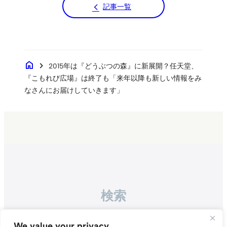
記事一覧
home
chevron_right
2015年は『どうぶつの森』に新展開？任天堂、
『こもれび広場』は終了も「来年以降も新しい情報をみ
なさんにお届けしていきます」
検索
Search
We value your privacy