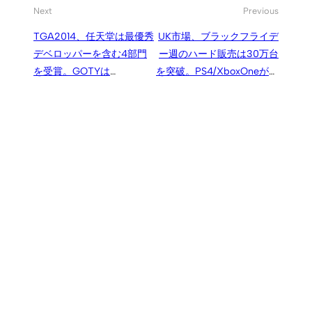
Next
Previous
TGA2014、任天堂は最優秀
UK市場、ブラックフライデ
デベロッパーを含む4部門
ー週のハード販売は30万台
を受賞。GOTYは
を突破。PS4/XboxOneが牽
Bioware/EAの『Dragon
引、携帯機市場は縮小
Age: Inquisition』