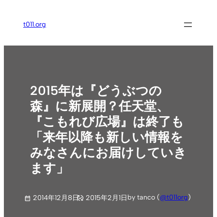
内
容
t011.org
を
ス
キ
ッ
プ
2015年は『どうぶつの
森』に新展開？任天堂、
『こもれび広場』は終了も
「来年以降も新しい情報を
みなさんにお届けしていき
ます」
by tanco (
@t011org
)
2014年12月8日
2015年2月1日