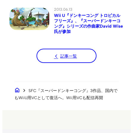
2013.06.13
Wii U『ドンキーコング トロピカル
フリーズ』、『スーパードンキーコ
ング』シリーズの作曲家David Wise
氏が参加
記事一覧
home
chevron_right
SFC『スーパードンキーコング』3作品、国内で
もWiiU用VCとして復活へ。Wii用VCも配信再開