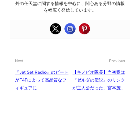
外の任天堂に関する情報を中心に、関心ある分野の情報
を幅広く発信しています。
Next
Previous
『Jet Set Radio』のビート
【キノピオ隊長】当初案は
がF4Fによって高品質なフ
『ゼルダの伝説』のリンク
ィギュアに
が主人公だった、宮本茂氏
の提案で『スーパーマリオ
3Dワールド』収録や主演ソ
フト発売が決まる