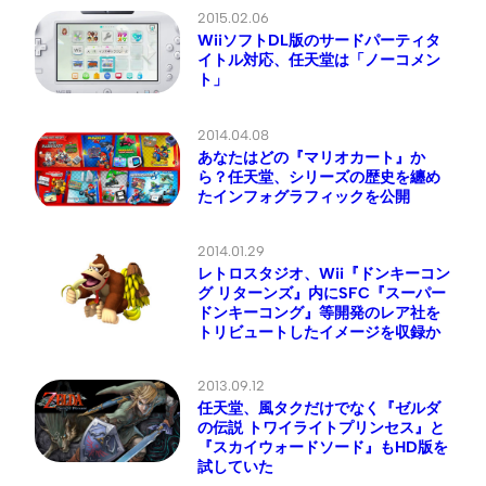
2015.02.06
WiiソフトDL版のサードパーティタ
イトル対応、任天堂は「ノーコメン
ト」
2014.04.08
あなたはどの『マリオカート』か
ら？任天堂、シリーズの歴史を纏め
たインフォグラフィックを公開
2014.01.29
レトロスタジオ、Wii『ドンキーコン
グ リターンズ』内にSFC『スーパー
ドンキーコング』等開発のレア社を
トリビュートしたイメージを収録か
2013.09.12
任天堂、風タクだけでなく『ゼルダ
の伝説 トワイライトプリンセス』と
『スカイウォードソード』もHD版を
試していた