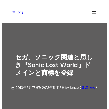
内
容
t011.org
を
ス
キ
ッ
プ
セガ、ソニック関連と思し
き『Sonic Lost World』ド
メインと商標を登録
by tanco (
@t011org
)
2013年5月17日
2013年5月18日