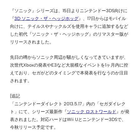
『ソニック』シリーズは、15日よりニンテンドー3DS向けに
『
3D ソニック・ザ・ヘッジホッグ
』、17日からはモバイル
向けに、テイルスやナックルズを使用キャラに追加するなど
した初代『ソニック・ザ・ヘッジホッグ』のリマスター版が
リリースされました。
先日の噂からソニック周辺が騒がしくなってきていますが、
次世代Xboxの発表やE3など大規模なイベントを1ヶ月内に控
えており、セガがどのタイミングで本発表を行なうのか注目
されます。
[追記
「ニンテンドーダイレクト 2013.5.17」内の「セガダイレク
ト」にて、シリーズ最新作『
ソニック ロストワールド
』が発
表されました。対応ハードはWii Uとニンテンドー3DSで、
今秋リリース予定です。