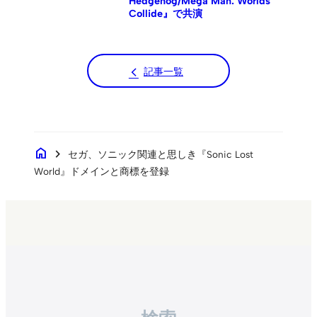
Hedgehog/Mega Man: Worlds
Collide』で共演
記事一覧
home
chevron_right
セガ、ソニック関連と思しき『Sonic Lost
World』ドメインと商標を登録