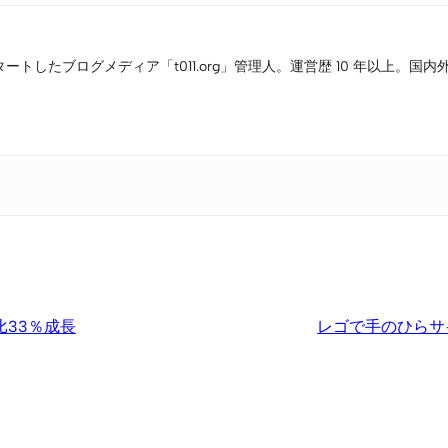
タートしたブログメディア「t011.org」管理人。運営歴 10 年以上
比33％成長
レゴで手のひらサ