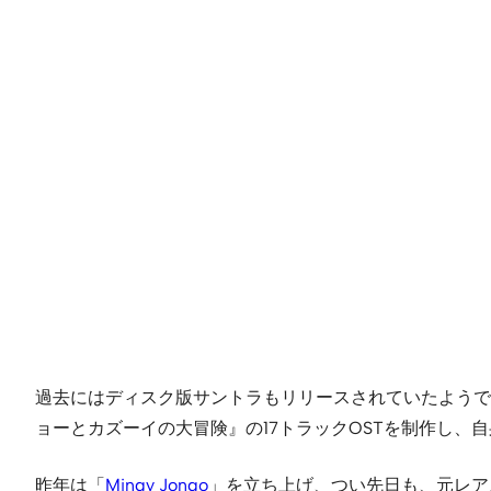
過去にはディスク版サントラもリリースされていたようです
ョーとカズーイの大冒険』の17トラックOSTを制作し、
昨年は「
Mingy Jongo
」を立ち上げ、つい先日も、元レア