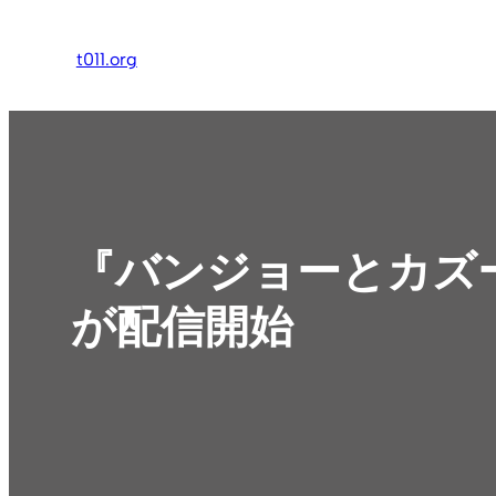
内
容
t011.org
を
ス
キ
ッ
プ
『バンジョーとカズ
が配信開始