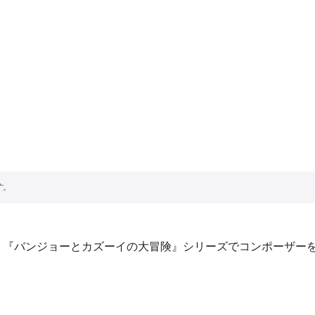
『バンジョーとカズーイの大冒険』シリーズでコンポーザーを務めたG