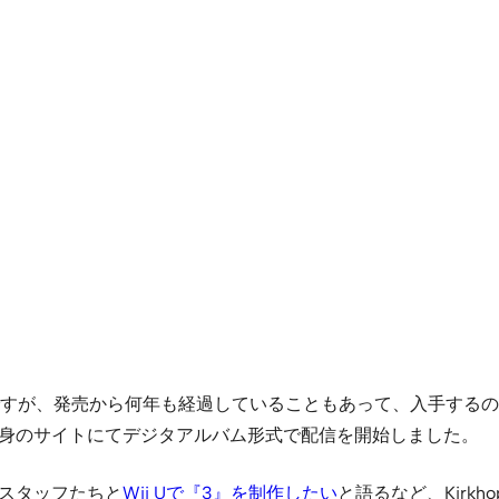
が、発売から何年も経過していることもあって、入手するのが困
自身のサイトにてデジタアルバム形式で配信を開始しました。
スタッフたちと
Wii Uで『3』を制作したい
と語るなど、Kirk