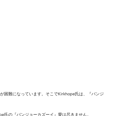
難になっています。そこでKirkhope氏は、『バンジ
hope氏の『バンジョーカズーイ』愛は尽きません。