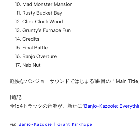
Mad Monster Mansion
Rusty Bucket Bay
Click Clock Wood
Grunty’s Furnace Fun
Credits
Final Battle
Banjo Overture
Nab Nut
軽快なバンジョーサウンドではじまる1曲目の「Main T
[追記
全164トラックの音源が、新たに“
Banjo-Kazooie: Everythi
Banjo-Kazooie | Grant Kirkhope