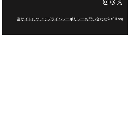
Instagr
Threa
X（旧Tw
当サイトについて
プライバシーポリシー
お問い合わせ
© t011.org