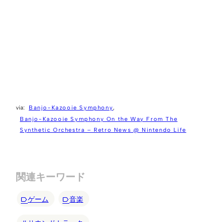
Banjo-Kazooie Symphony
Banjo-Kazooie Symphony On the Way From The
Synthetic Orchestra – Retro News @ Nintendo Life
関連キーワード
ゲーム
音楽