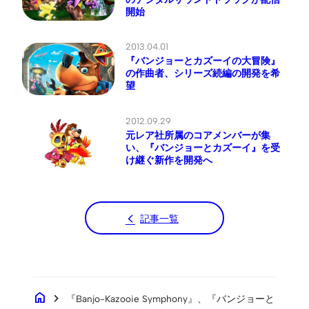
開始
2013.04.01
『バンジョーとカズーイの大冒険』
の作曲者、シリーズ続編の開発を希
望
2012.09.29
元レア社所属のコアメンバーが集
い、『バンジョーとカズーイ』を受
け継ぐ新作を開発へ
記事一覧
home
chevron_right
『Banjo-Kazooie Symphony』、『バンジョーと