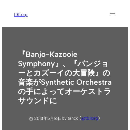
内
容
t011.org
を
ス
キ
ッ
プ
『Banjo-Kazooie
Symphony』、『バンジョ
ーとカズーイの大冒険』の
音楽がSynthetic Orchestra
の手によってオーケストラ
サウンドに
by tanco (
@t011org
)
2013年5月16日