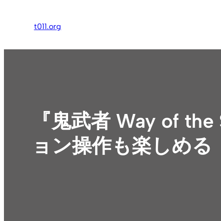
内
容
t011.org
を
ス
キ
ッ
プ
『鬼武者 Way of the
ョン操作も楽しめる