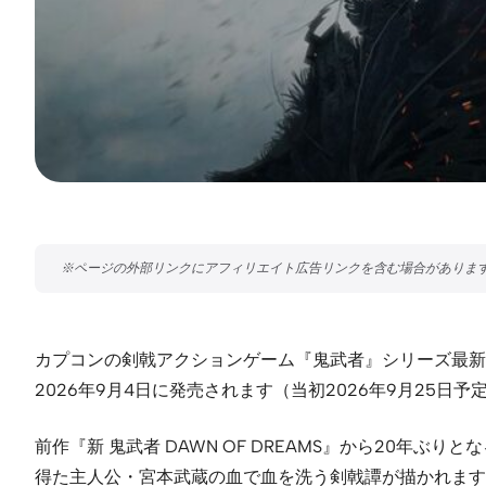
カプコンの剣戟アクションゲーム『鬼武者』シリーズ最新作『鬼武者
2026年9月4日に発売されます（当初2026年9月25日
前作『新 鬼武者 DAWN OF DREAMS』から20
得た主人公・宮本武蔵の血で血を洗う剣戟譚が描かれます