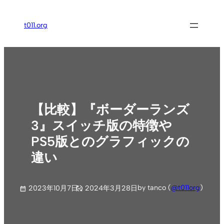
内
容
t011.org
を
ス
キ
ッ
プ
【比較】『ボーダーランズ
3』スイッチ版の特徴や
PS5版とのグラフィックの
違い
by tanco (
@t011org
)
2023年10月7日
2024年3月28日