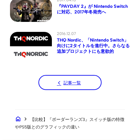
『PAYDAY 2』が Nintendo Switch
に対応、2017年冬発売へ
2016.12.07
THQ Nordic、「Nintendo Switch」
向けに2タイトルを進行中。さらなる
追加プロジェクトにも意欲的
記事一覧
home
chevron_right
【比較】『ボーダーランズ3』スイッチ版の特徴
やPS5版とのグラフィックの違い