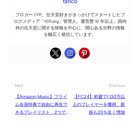
tanco
ブロガー / FP。任天堂好きがきっかけでスタートしたブ
ログメディア「t011.org」管理人。運営歴 10 年以上。国内
外の任天堂に関する情報を中心に、関心ある分野の情報
を幅広く発信しています。
Next
Previous
【Amazon Music】プライ
【FC24】初週で1,130万以
ム会員特典で自由に再生で
上のプレイヤーを獲得、新
きるプレイリスト、2つで
規も20％近く増加
最大100曲まで追加して楽し
める