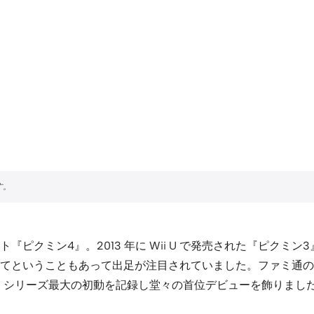
ト『ピクミン4』。2013 年に Wii U で発売された『ピクミ
てということもあって出足が注目されていました。ファミ通の
3本。シリーズ最大の初動を記録し堂々の首位デビューを飾りまし