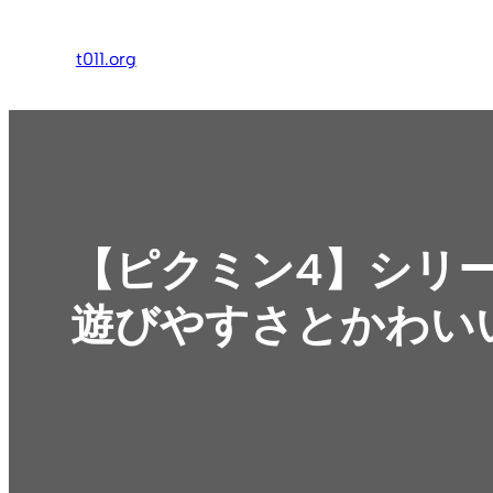
内
容
t011.org
を
ス
キ
ッ
プ
【ピクミン4】シリ
遊びやすさとかわい