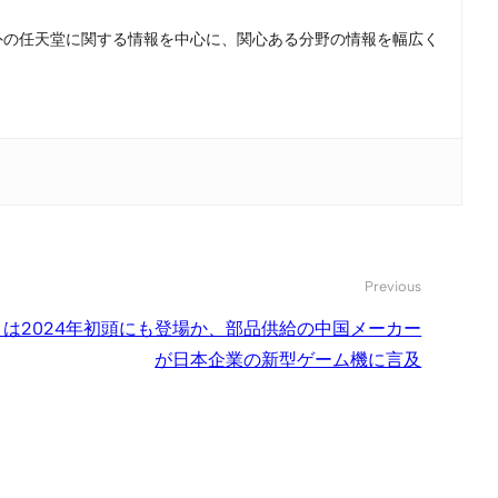
。国内外の任天堂に関する情報を中心に、関心ある分野の情報を幅広く
Previous
itch は2024年初頭にも登場か、部品供給の中国メーカー
が日本企業の新型ゲーム機に言及