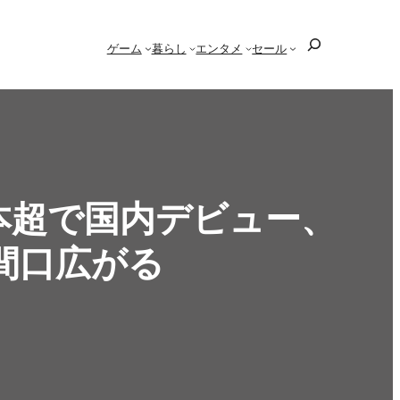
検
ゲーム
暮らし
エンタメ
セール
索
本超で国内デビュー、
間口広がる