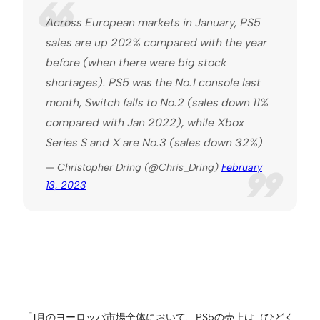
Across European markets in January, PS5
sales are up 202% compared with the year
before (when there were big stock
shortages). PS5 was the No.1 console last
month, Switch falls to No.2 (sales down 11%
compared with Jan 2022), while Xbox
Series S and X are No.3 (sales down 32%)
— Christopher Dring (@Chris_Dring)
February
13, 2023
「1月のヨーロッパ市場全体において、PS5の売上は（ひどく