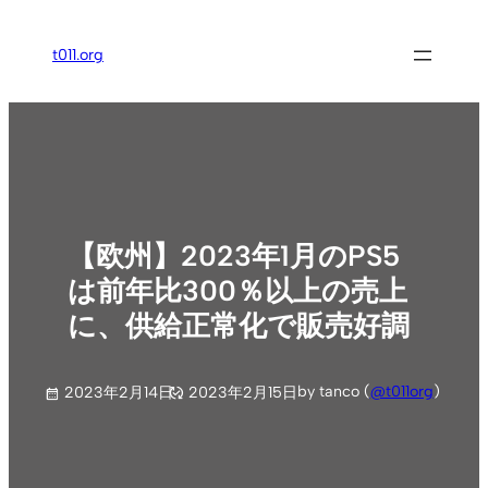
内
容
t011.org
を
ス
キ
ッ
プ
【欧州】2023年1月のPS5
は前年比300％以上の売上
に、供給正常化で販売好調
by tanco (
@t011org
)
2023年2月14日
2023年2月15日