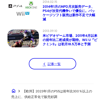
2014.02.15
2014年1月のNPD月次販売データ、
PS4が次世代機争いで優位に。パッ
ケージソフト販売は新作不足で大幅
減
2013.09.10
米ビデオゲーム市場、2011年4月以来
の前年比二桁成長が期待。Wii U『ピ
クミン3』は初月18.5万本と予測
記事一覧
home
chevron_right
【欧州】2023年1月のPS5は前年比300％以上の
売上に、供給正常化で販売好調