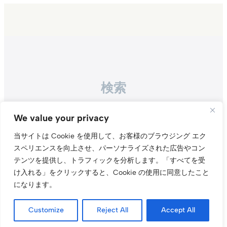
検索
Search
We value your privacy
当サイトは Cookie を使用して、お客様のブラウジング エク
スペリエンスを向上させ、パーソナライズされた広告やコン
テンツを提供し、トラフィックを分析します。
「すべてを受
け入れる」をクリックすると、Cookie の使用に同意したこと
になります。
Instagr
Threa
X（旧Tw
Customize
Reject All
Accept All
当サイトについて
プライバシーポリシー
お問い合わせ
© t011.org