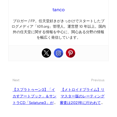
tanco
ブロガー / FP。任天堂好きがきっかけでスタートしたブ
ログメディア「t011.org」管理人。運営歴 10 年以上。国内
外の任天堂に関する情報を中心に、関心ある分野の情報
を幅広く発信しています。
Next
Previous
【スプラトゥーン3】「イ
【メトロイドプライム】リ
カすアートブック」＆サン
マスター版のレーティング
トラCD「Splatune3」が発
審査は2021年に行われてい
売、内容をチェック
た