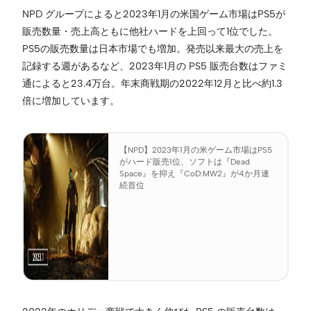
NPD グループによると2023年1月の米国ゲーム市場はPS5が
販売数量・売上高ともに他社ハードを上回って1位でした。
PS5の販売数量は日本市場でも増加。発売以来最大の売上を
記録する週があるなど、2023年1月の PS5 販売台数はファミ
通によると23.4万台。年末商戦期の2022年12月と比べ約1.3
倍に増加しています。
【NPD】2023年1月の米ゲーム市場はPS5
がハード販売1位、ソフトは『Dead
Space』を抑え『CoD:MW2』が4か月連
続首位