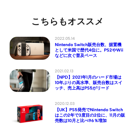
こちらもオススメ
2022.05.14
Nintendo Switch販売台数、据置機
として米国で歴代4位に。PS2やWii
などに次ぐ普及ペース
2021.02.13
【NPD】2021年1月のハード市場は
10年ぶりの高水準、販売台数はスイ
ッチ、売上高はPS5がリード
2020.12.03
【UK】PS5発売でNintendo Switch
はこの2年で3度目の2位に、11月の販
売数は10月と比べ96％増加