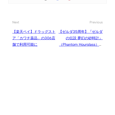
Next
Previous
【楽天ペイ】ドラッグスト
【ゼルダ35周年】『ゼルダ
ア「カワチ薬品」の306店
の伝説 夢幻の砂時計』
舗で利用可能に
（Phantom Hourglass）が
海外で商標登録されていた
ことが確認