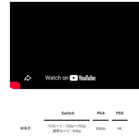
Switch
PS4
PS5
TVモード : 720p〜792p
解像度
1080p
4K
携帯モード : 540p