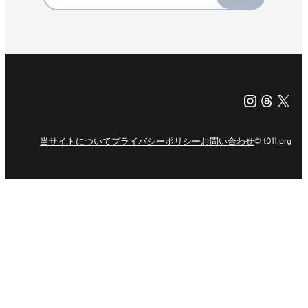
Instagr
Threa
X（旧Tw
当サイトについて
プライバシーポリシー
お問い合わせ
© t011.org