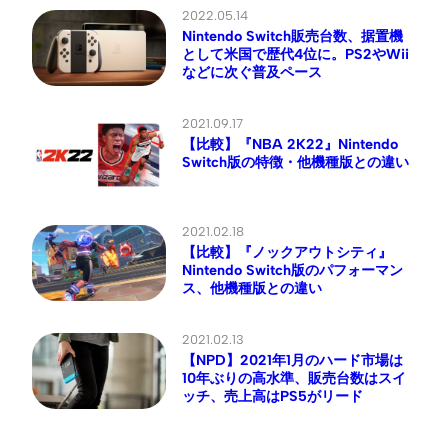
2022.05.14
Nintendo Switch販売台数、据置機
として米国で歴代4位に。PS2やWii
などに次ぐ普及ペース
2021.09.17
【比較】『NBA 2K22』Nintendo
Switch版の特徴・他機種版との違い
2021.02.18
【比較】『ノックアウトシティ』
Nintendo Switch版のパフォーマン
ス、他機種版との違い
2021.02.13
【NPD】2021年1月のハード市場は
10年ぶりの高水準、販売台数はスイ
ッチ、売上高はPS5がリード