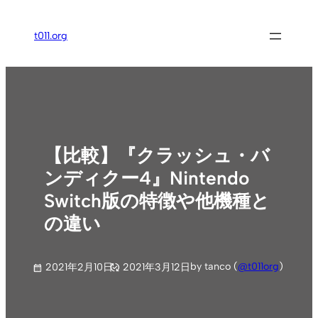
内
容
t011.org
を
ス
キ
ッ
プ
【比較】『クラッシュ・バ
ンディクー4』Nintendo
Switch版の特徴や他機種と
の違い
by tanco (
@t011org
)
2021年2月10日
2021年3月12日