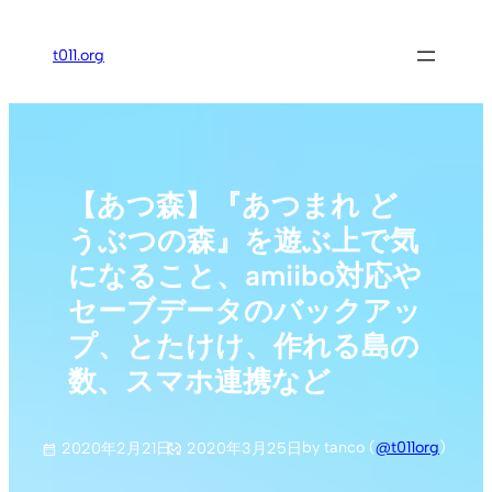
内
容
t011.org
を
ス
キ
ッ
プ
【あつ森】『あつまれ ど
うぶつの森』を遊ぶ上で気
になること、amiibo対応や
セーブデータのバックアッ
プ、とたけけ、作れる島の
数、スマホ連携など
by tanco (
@t011org
)
2020年2月21日
2020年3月25日